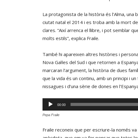
La protagonista de la història és l’Alma, una 
ciutat natal el 2014 i es troba amb la mort 
clares. “Així arrenca el llibre, i pot semblar q
molts estils”, explica Fraile.
També hi apareixen altres històries i personat
Nova Gal·les del Sud i que retornen a Espanya 
marcaran l’argument, la història de dues famílie
que la vida és un continu, amb un principi i un 
nissagues i d’una sèrie de dones en l’Espanya 
Reproductor
00:00
d'àudio
Pepa Fraile
Fraile reconeix que per escriure-la només va 
anècdota, que em va fer pensar que totes les h