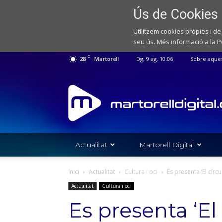
Ús de Cookies
Utilitzem cookies pròpies i de
seu ús. Més informació a la
P
C
28
Martorell
Dg, 9 ag. 10:06
Sobre aque
Web
de
notícies
de
l'Ajuntament
de
Actualitat
Martorell Digital
Martorell
Inici
Actualitat
Cultura i oci
Es presenta ‘El círc
Actualitat
Cultura i oci
Es presenta ‘El