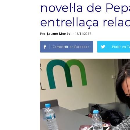
novel·la de Pep
entrellaça rela
Per
Jaume Monés
-
16/11/2017
Compartir en Facebook
Piular en T