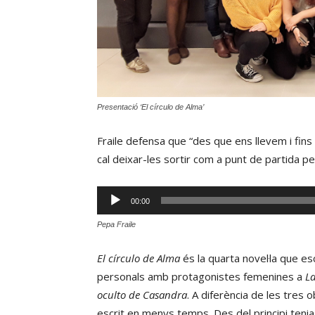
Presentació ‘El círculo de Alma’
Fraile defensa que “des que ens llevem i fin
cal deixar-les sortir com a punt de partida per 
Reproductor
00:00
d'àudio
Pepa Fraile
El círculo de Alma
és la quarta novel·la que esc
personals amb protagonistes femenines a
La
oculto de Casandra
. A diferència de les tres 
escrit en menys temps. Des del principi tenia l