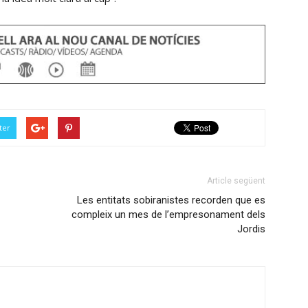
amunt/cap
avall
per
incrementar
o
disminuir
el
ter
volum.
Article següent
Les entitats sobiranistes recorden que es
compleix un mes de l’empresonament dels
Jordis