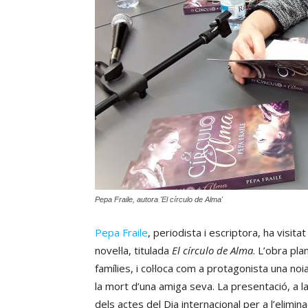
Pepa Fraile, autora 'El círculo de Alma'
Pepa Fraile
, periodista i escriptora, ha visit
novel·la, titulada
El círculo de Alma
. L’obra pla
famílies, i col·loca com a protagonista una n
la mort d’una amiga seva. La presentació, a la 
dels actes del Dia internacional per a l’elimina