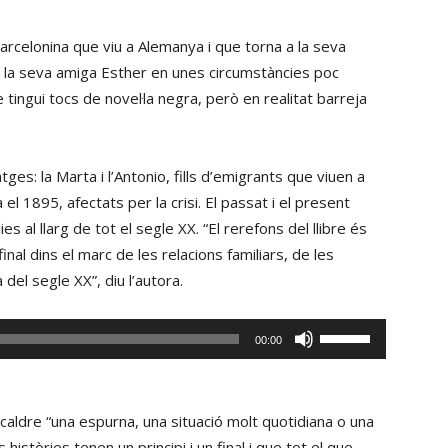
barcelonina que viu a Alemanya i que torna a la seva
de la seva amiga Esther en unes circumstàncies poc
ue tingui tocs de novel·la negra, però en realitat barreja
ges: la Marta i l’Antonio, fills d’emigrants que viuen a
el 1895, afectats per la crisi. El passat i el present
s al llarg de tot el segle XX. “El rerefons del llibre és
final dins el marc de les relacions familiars, de les
del segle XX”, diu l’autora.
Fe
00:00
servir
les
tecles
caldre “una espurna, una situació molt quotidiana o una
de
istòries tenen un principi i un final i que tot el que