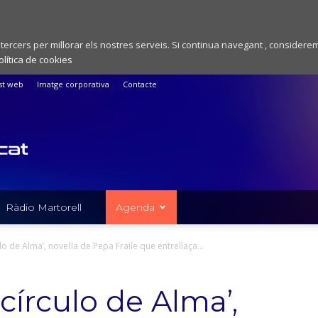
 tercers per millorar els nostres serveis. Si continua navegant , considere
olítica de cookies
st web
Imatge corporativa
Contacte
Ràdio Martorell
Agenda
ulo de Alma’, novel·la de Pepa Fraile que entrellaça...
 círculo de Alma’,