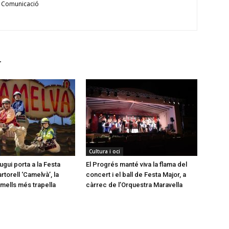
 Comunicació
r
Cultura i oci
gui porta a la Festa
El Progrés manté viva la flama del
torell ‘Camelvà’, la
concert i el ball de Festa Major, a
mells més trapella
càrrec de l’Orquestra Maravella