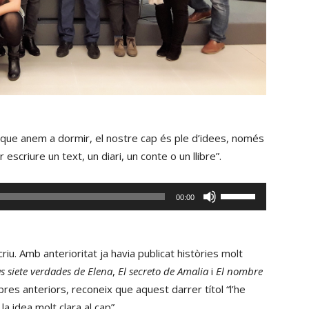
s que anem a dormir, el nostre cap és ple d’idees, només
escriure un text, un diari, un conte o un llibre”.
Fe
00:00
servir
les
tecles
riu. Amb anterioritat ja havia publicat històries molt
de
s siete verdades de Elena
,
El secreto de Amalia
i
El nombre
fletxa
obres anteriors, reconeix que aquest darrer títol “l’he
cap
a idea molt clara al cap”.