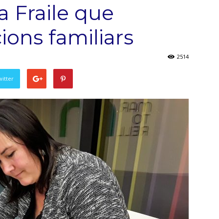
a Fraile que
cions familiars
2514
witter