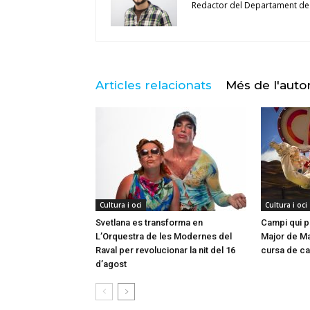
Redactor del Departament de
Articles relacionats
Més de l'auto
Cultura i oci
Cultura i oci
Svetlana es transforma en
Campi qui pu
L’Orquestra de les Modernes del
Major de Mar
Raval per revolucionar la nit del 16
cursa de ca
d’agost