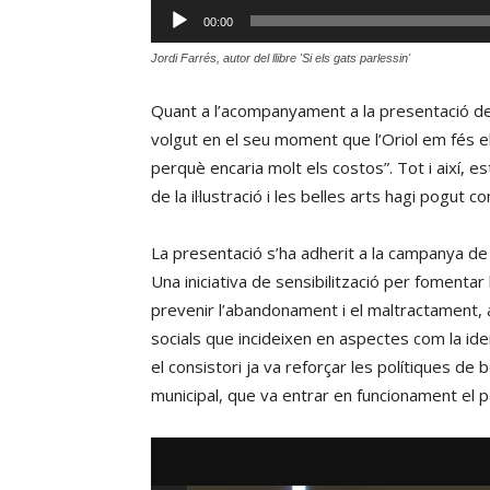
Reproductor
00:00
d'àudio
Jordi Farrés, autor del llibre 'Si els gats parlessin'
Quant a l’acompanyament a la presentació del
volgut en el seu moment que l’Oriol em fés el
perquè encaria molt els costos”. Tot i així, 
de la il·lustració i les belles arts hagi pogut
La presentació s’ha adherit a la campanya de
Una iniciativa de sensibilització per fomenta
prevenir l’abandonament i el maltractament, 
socials que incideixen en aspectes com la identi
el consistori ja va reforçar les polítiques de 
municipal, que va entrar en funcionament el