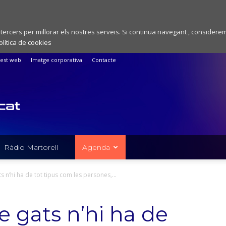
 tercers per millorar els nostres serveis. Si continua navegant , considere
olítica de cookies
est web
Imatge corporativa
Contacte
Ràdio Martorell
Agenda
ts n’hi ha de tot tipus com les persones,...
De gats n’hi ha de