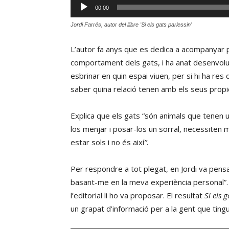
Reproductor
00:00
d'àudio
Jordi Farrés, autor del llibre 'Si els gats parlessin'
L’autor fa anys que es dedica a acompanyar 
comportament dels gats, i ha anat desenvolu
esbrinar en quin espai viuen, per si hi ha res
saber quina relació tenen amb els seus propiet
Explica que els gats “són animals que tenen u
los menjar i posar-los un sorral, necessiten
estar sols i no és així
”
.
Per respondre a tot plegat, en Jordi va pensar
basant-me en la meva experiència personal”.
l’editorial li ho va proposar. El resultat
Si els 
un grapat d’informació per a la gent que tingu