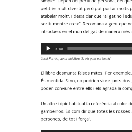
simple: “Depèn del perfil de persona, del que
petit és molt divertit però pot portar molts 
atabalar molt”. I deixa clar que “al gat no l’
sortit mentre creix”. Recomana a gent que no
introdueix en el món del gat de manera més s
Reproductor
00:00
d'àudio
Jordi Farrés, autor del llibre 'Si els gats parlessin'
El llibre desmunta falsos mites. Per exemple, 
És mentida. Si no, no podrien viure junts dos
poden conviure entre ells i els agrada la comp
Un altre tòpic habitual fa referència al color d
gamberros. És com dir que totes les rosses s
persones, de tot i força”.