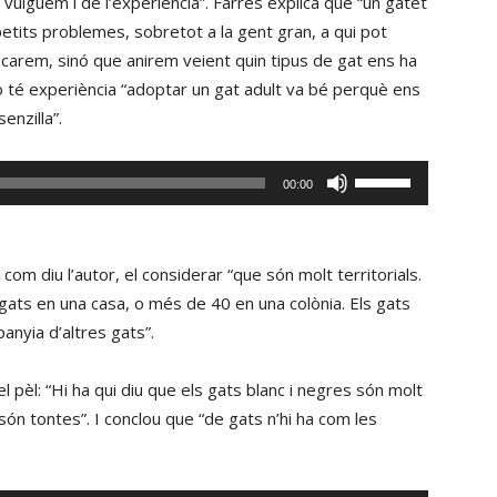
 vulguem i de l’experiència”. Farrés explica que “un gatet
fletxa
petits problemes, sobretot a la gent gran, a qui pot
cap
educarem, sinó que anirem veient quin tipus de gat ens ha
amunt/cap
 té experiència “adoptar un gat adult va bé perquè ens
avall
enzilla”.
per
incrementar
Fe
00:00
o
servir
disminuir
les
el
tecles
com diu l’autor, el considerar “que són molt territorials.
volum.
de
 gats en una casa, o més de 40 en una colònia. Els gats
fletxa
anyia d’altres gats”.
cap
amunt/cap
el pèl: “Hi ha qui diu que els gats blanc i negres són molt
avall
ón tontes”. I conclou que “de gats n’hi ha com les
per
incrementar
o