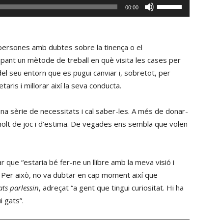
Fe
00:00
disminuir
servir
el
les
volum.
tecles
persones amb dubtes sobre la tinença o el
de
pant un mètode de treball en què visita les cases per
fletxa
 del seu entorn que es pugui canviar i, sobretot, per
cap
aris i millorar així la seva conducta.
amunt/cap
avall
na sèrie de necessitats i cal saber-les. A més de donar-
per
 molt de joc i d’estima. De vegades ens sembla que volen
incrementar
o
disminuir
 que “estaria bé fer-ne un llibre amb la meva visió i
el
 Per això, no va dubtar en cap moment així que
volum.
gats parlessin
, adreçat “a gent que tingui curiositat. Hi ha
i gats”.