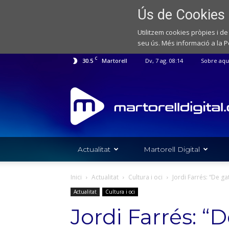
Ús de Cookies
Utilitzem cookies pròpies i de
seu ús. Més informació a la
P
C
30.5
Martorell
Dv, 7 ag. 08:14
Sobre aqu
Web
de
notícies
de
l'Ajuntament
de
Actualitat
Martorell Digital
Martorell
Inici
Actualitat
Cultura i oci
Jordi Farrés: “De ga
Actualitat
Cultura i oci
Jordi Farrés: “