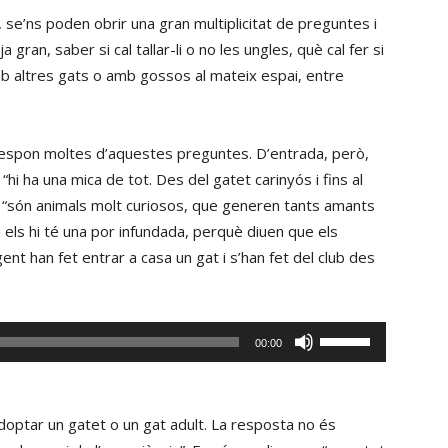
, se’ns poden obrir una gran multiplicitat de preguntes i
 gran, saber si cal tallar-li o no les ungles, què cal fer si
mb altres gats o amb gossos al mateix espai, entre
respon moltes d’aquestes preguntes. D’entrada, però,
“hi ha una mica de tot. Des del gatet carinyós i fins al
, “són animals molt curiosos, que generen tants amants
 els hi té una por infundada, perquè diuen que els
gent han fet entrar a casa un gat i s’han fet del club des
Fe
00:00
servir
les
tecles
doptar un gatet o un gat adult. La resposta no és
de