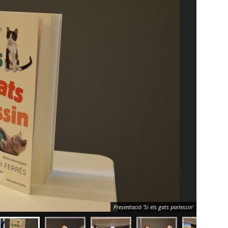
Presentació 'Si els gats parlessin'