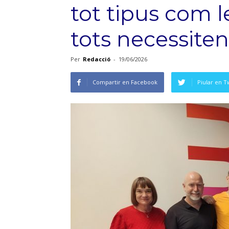
tot tipus com l
tots necessiten
Per
Redacció
-
19/06/2026
Compartir en Facebook
Piular en T