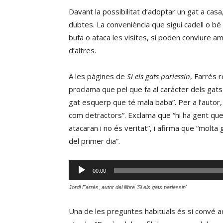
Davant la possibilitat d’adoptar un gat a casa
dubtes. La conveniència que sigui cadell o bé ja
bufa o ataca les visites, si poden conviure a
d’altres.
A les pàgines de
Si els gats parlessin
, Farrés 
proclama que pel que fa al caràcter dels gats 
gat esquerp que té mala baba”. Per a l’autor
com detractors”. Exclama que “hi ha gent que
atacaran i no és veritat”, i afirma que “molta 
del primer dia”.
Reproductor
00:00
d'àudio
Jordi Farrés, autor del llibre 'Si els gats parlessin'
Una de les preguntes habituals és si convé a