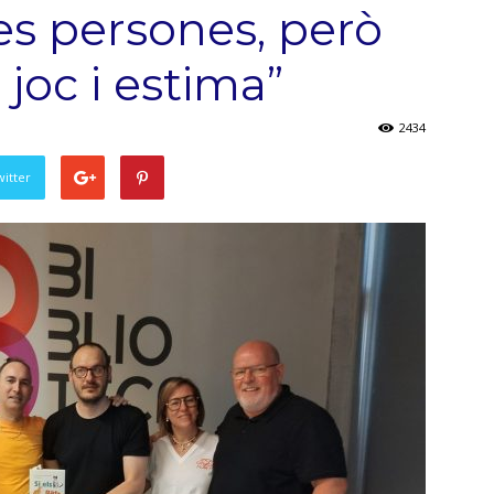
es persones, però
 joc i estima”
2434
witter