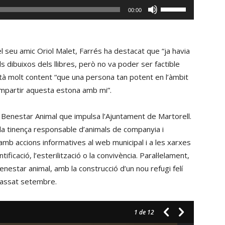
Fe
00:00
servir
les
tecles
 seu amic Oriol Malet, Farrés ha destacat que “ja havia
de
s dibuixos dels llibres, però no va poder ser factible
fletxa
està molt content “que una persona tan potent en l’àmbit
cap
 compartir aquesta estona amb mi”.
amunt/cap
avall
 Benestar Animal que impulsa l’Ajuntament de Martorell.
per
r la tinença responsable d’animals de companyia i
incrementar
amb accions informatives al web municipal i a les xarxes
o
ficació, l’esterilització o la convivència. Paral·lelament,
disminuir
benestar animal, amb la construcció d’un nou refugi felí
el
 passat setembre.
volum.
1
de 12