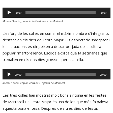
Reproductor
00:00
00:00
d'àudio
Míriam García, presidenta Bastoners de Martorell
L’esforç de les colles en sumar el màxim nombre d’integrants
destaca en els dies de Festa Major. Els espectacle s’adapten i
les actuacions es dirigeixen a deixar petjada de la cultura
popular rmartorellenca. Escoda explica que fa setmanes que
treballen en els dos dies grossos per a la colla.
Reproductor
00:00
00:00
d'àudio
Jordi Escoda, cap de colla de Gegants de Martorell
Les tres colles han mostrat molt bona sintonia en les festes
de Martorell i la Festa Major és una de les que més fa palesa
aquesta bona entesa. Després dels tres dies de festa,