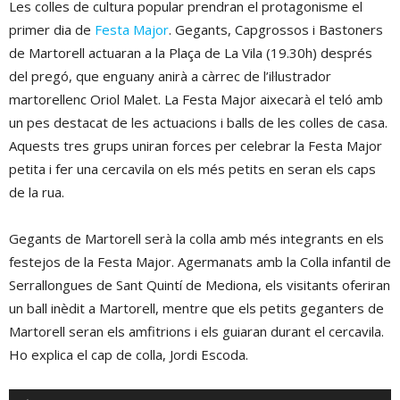
Les colles de cultura popular prendran el protagonisme el
primer dia de
Festa Major
. Gegants, Capgrossos i Bastoners
de Martorell actuaran a la Plaça de La Vila (19.30h) després
del pregó, que enguany anirà a càrrec de l’il·lustrador
martorellenc Oriol Malet. La Festa Major aixecarà el teló amb
un pes destacat de les actuacions i balls de les colles de casa.
Aquests tres grups uniran forces per celebrar la Festa Major
petita i fer una cercavila on els més petits en seran els caps
de la rua.
Gegants de Martorell serà la colla amb més integrants en els
festejos de la Festa Major. Agermanats amb la Colla infantil de
Serrallongues de Sant Quintí de Mediona, els visitants oferiran
un ball inèdit a Martorell, mentre que els petits geganters de
Martorell seran els amfitrions i els guiaran durant el cercavila.
Ho explica el cap de colla, Jordi Escoda.
Reproductor