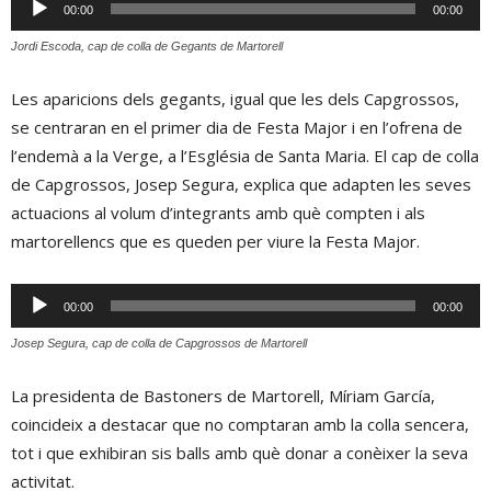
00:00
00:00
d'àudio
Jordi Escoda, cap de colla de Gegants de Martorell
Les aparicions dels gegants, igual que les dels Capgrossos,
se centraran en el primer dia de Festa Major i en l’ofrena de
l’endemà a la Verge, a l’Església de Santa Maria. El cap de colla
de Capgrossos, Josep Segura, explica que adapten les seves
actuacions al volum d’integrants amb què compten i als
martorellencs que es queden per viure la Festa Major.
Reproductor
00:00
00:00
d'àudio
Josep Segura, cap de colla de Capgrossos de Martorell
La presidenta de Bastoners de Martorell, Míriam García,
coincideix a destacar que no comptaran amb la colla sencera,
tot i que exhibiran sis balls amb què donar a conèixer la seva
activitat.