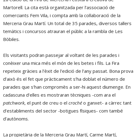
Martorell. La cita està organitzada per l’associació de
comerciants Fem Vila, i compta amb la col·laboració de la
Merceria Grau Martí. Un total de 35 parades, diversos tallers
temàtics i concursos atrauran el públic a la rambla de Les
Bòbiles.
Els visitants podran passejar al voltant de les parades i
conèixer una mica més el món de les betes i fils. La Fira
repeteix gràcies a l’èxit de l’edició de l’any passat. Bona prova
d’això és el fet que pràcticament s’ha doblat el número de
parades que s’han compromès a ser-hi aquest diumenge. En
cadascuna d’elles es mostraran tècniques -com ara el
patchwork
, el punt de creu o el
croché
o ganxet- a càrrec tant
d’establiments del sector -botigues físiques- com també
d’autònoms.
La propietària de la Merceria Grau Martí, Carme Martí,