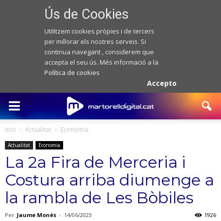
Ús de Cookies
Utilitzem cookies pròpies i de tercers
per millorar els nostres serveis. Si
continua navegant , considerem que
accepta el seu ús. Més informació a la
Política de cookies
Accepto
Inici
Actualitat
Economia
Actualitat
Economia
La 2a Fira de Merceria i
Costura arriba diumenge a
la rambla de Les Bòbiles
Per
Jaume Monés
-
14/06/2023
1926