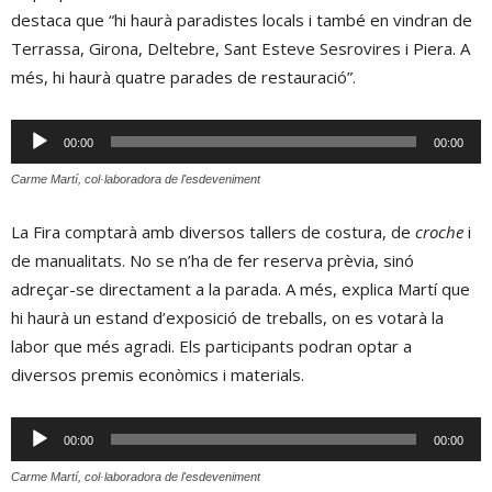
destaca que “hi haurà paradistes locals i també en vindran de
Terrassa, Girona, Deltebre, Sant Esteve Sesrovires i Piera. A
més, hi haurà quatre parades de restauració”.
Reproductor
00:00
00:00
d'àudio
Carme Martí, col·laboradora de l'esdeveniment
La Fira comptarà amb diversos tallers de costura, de
croche
i
de manualitats. No se n’ha de fer reserva prèvia, sinó
adreçar-se directament a la parada. A més, explica Martí que
hi haurà un estand d’exposició de treballs, on es votarà la
labor que més agradi. Els participants podran optar a
diversos premis econòmics i materials.
Reproductor
00:00
00:00
d'àudio
Carme Martí, col·laboradora de l'esdeveniment