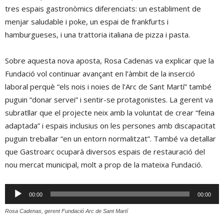
tres espais gastronòmics diferenciats: un establiment de
menjar saludable i poke, un espai de frankfurts i
hamburgueses, i una trattoria italiana de pizza i pasta.
Sobre aquesta nova aposta, Rosa Cadenas va explicar que la
Fundació vol continuar avançant en l’àmbit de la inserció
laboral perquè “els nois i noies de l’Arc de Sant Martí” també
puguin “donar servei” i sentir-se protagonistes. La gerent va
subratllar que el projecte neix amb la voluntat de crear “feina
adaptada” i espais inclusius on les persones amb discapacitat
puguin treballar “en un entorn normalitzat”. També va detallar
que Gastroarc ocuparà diversos espais de restauració del
nou mercat municipal, molt a prop de la mateixa Fundació.
Reproductor
00:00
00:00
d'àudio
Rosa Cadenas, gerent Fundació Arc de Sant Martí