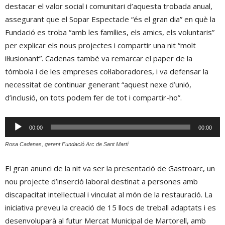
destacar el valor social i comunitari d’aquesta trobada anual,
assegurant que el Sopar Espectacle “és el gran dia” en què la
Fundació es troba “amb les famílies, els amics, els voluntaris”
per explicar els nous projectes i compartir una nit “molt
il·lusionant”. Cadenas també va remarcar el paper de la
tómbola i de les empreses col·laboradores, i va defensar la
necessitat de continuar generant “aquest nexe d’unió,
d’inclusió, on tots podem fer de tot i compartir-ho”.
Reproductor
00:00
00:00
d'àudio
Rosa Cadenas, gerent Fundació Arc de Sant Martí
El gran anunci de la nit va ser la presentació de Gastroarc, un
nou projecte d’inserció laboral destinat a persones amb
discapacitat intel·lectual i vinculat al món de la restauració. La
iniciativa preveu la creació de 15 llocs de treball adaptats i es
desenvoluparà al futur Mercat Municipal de Martorell, amb