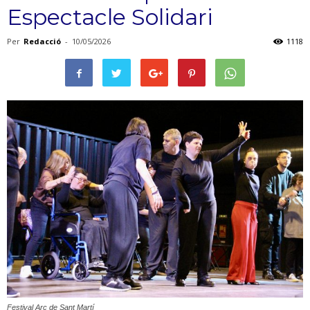
Espectacle Solidari
Per
Redacció
-
10/05/2026
1118
Festival Arc de Sant Martí