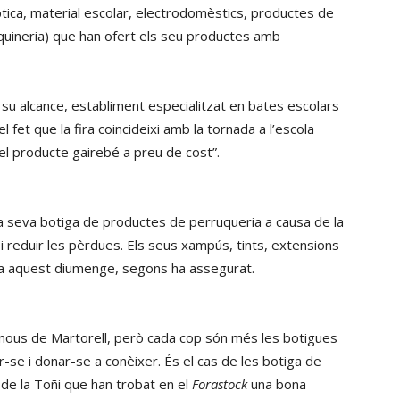
òptica, material escolar, electrodomèstics, productes de
quineria) que han ofert els seu productes amb
a su alcance, establiment especialitzat en bates escolars
 fet que la fira coincideixi amb la tornada a l’escola
l producte gairebé a preu de cost”.
la seva botiga de productes de perruqueria a causa de la
c i reduir les pèrdues. Els seus xampús, tints, extensions
tida aquest diumenge, segons ha assegurat.
s nous de Martorell, però cada cop són més les botigues
-se i donar-se a conèixer. És el cas de les botiga de
 de la Toñi que han trobat en el
Forastock
una bona