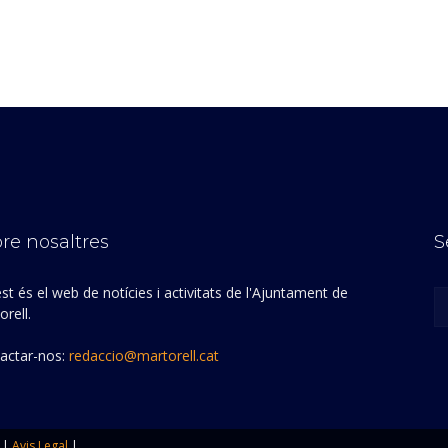
re nosaltres
S
st és el web de notícies i activitats de l'Ajuntament de
rell.
actar-nos:
redaccio@martorell.cat
|
Avis Legal
|