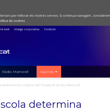
 tercers per millorar els nostres serveis. Si continua navegant , considere
olítica de cookies
est web
Imatge corporativa
Contacte
Ràdio Martorell
Agenda
la determina les compres del ‘Forastock’ de Nou Martorell
’escola determina