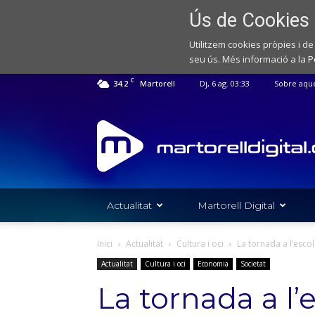
Ús de Cookies
Utilitzem cookies pròpies i de
seu ús. Més informació a la
P
C
34.2
Martorell
Dj, 6 ag. 03:33
Sobre aqu
Web
de
notícies
de
l'Ajuntament
de
Actualitat
Martorell Digital
Martorell
Inici
Actualitat
Cultura i oci
La tornada a l’esco
Actualitat
Cultura i oci
Economia
Societat
La tornada a l