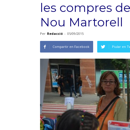
les compres del
Nou Martorell
Per
Redacció
-
05/09/2015
Compartir en Facebook
Piular en T