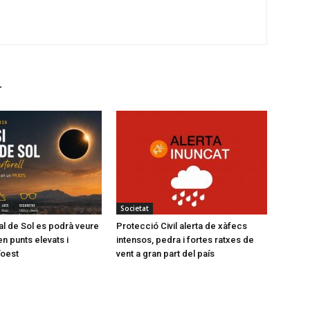
r
Societat
tal de Sol es podrà veure
Protecció Civil alerta de xàfecs
en punts elevats i
intensos, pedra i fortes ratxes de
’oest
vent a gran part del país