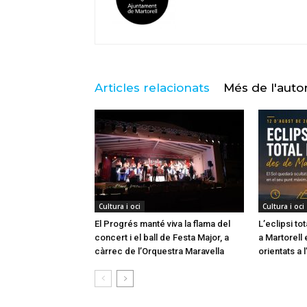
Articles relacionats
Més de l'auto
Cultura i oci
Cultura i oci
El Progrés manté viva la flama del
L’eclipsi to
concert i el ball de Festa Major, a
a Martorell 
càrrec de l’Orquestra Maravella
orientats a l