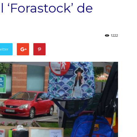
 ‘Forastock’ de
1222
witter