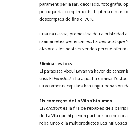
parament per la llar, decoració, fotografia, 
perruqueria, complements, bijuteria o marro
descomptes de fins el 70%.
Cristina García, propietària de La publicidad 
i samarretes per encàrrec, ha destacat que “el
afavoreix les nostres vendes perquè oferim e
Eliminar estocs
El paradista Abdul Lavan va haver de tancar 
crisi. El
Forastock
li ha ajudat a eliminar l’esto
i tractaments capil·lars han tingut bona sor
Els comerços de La Vila s’hi sumen
El
Forastock
és la fira de rebaixes dels barri
de La Vila que hi prenen part per promocionar
roba Cinco o la multiproductes Les Mil Coses