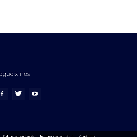
egueix-nos
Sobre aquest web
Imatge corporativa
Contacte