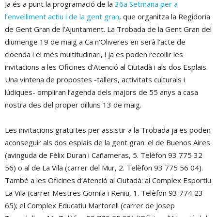
Ja és a punt la programació de la
36a Setmana per a
l’envelliment actiu i de la gent gran
, que organitza la Regidoria
de Gent Gran de l’Ajuntament. La Trobada de la Gent Gran del
diumenge 19 de maig a Ca n’Oliveres en serà l’acte de
cloenda i el més multitudinari, i ja es poden recollir les
invitacions a les Oficines d’Atenció al Ciutadà i als dos Esplais.
Una vintena de propostes -tallers, activitats culturals i
lúdiques- ompliran l’agenda dels majors de 55 anys a casa
nostra des del proper dilluns 13 de maig.
Les invitacions gratuïtes per assistir a la Trobada ja es poden
aconseguir als dos esplais de la gent gran: el de Buenos Aires
(avinguda de Fèlix Duran i Cañameras, 5. Telèfon 93 775 32
56) o al de La Vila (carrer del Mur, 2. Telèfon 93 775 56 04).
També a les Oficines d’Atenció al Ciutadà: al Complex Esportiu
La Vila (carrer Mestres Gomila i Reniu, 1. Telèfon 93 774 23
65); el Complex Educatiu Martorell (carrer de Josep