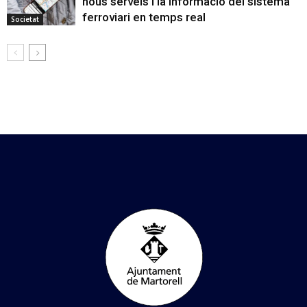
nous serveis i la informació del sistema
ferroviari en temps real
Societat