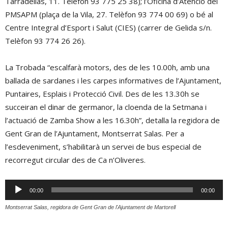
Tarradellas, 11. Telèfon 93 775 25 38); l’Oficina d’Atenció del
PMSAPM (plaça de la Vila, 27. Telèfon 93 774 00 69) o bé al
Centre Integral d’Esport i Salut (CIES) (carrer de Gelida s/n.
Telèfon 93 774 26 26).
La Trobada “escalfarà motors, des de les 10.00h, amb una
ballada de sardanes i les carpes informatives de l’Ajuntament,
Puntaires, Esplais i Protecció Civil. Des de les 13.30h se
succeiran el dinar de germanor, la cloenda de la Setmana i
l’actuació de Zamba Show a les 16.30h”, detalla la regidora de
Gent Gran de l’Ajuntament, Montserrat Salas. Per a
l’esdeveniment, s’habilitarà un servei de bus especial de
recorregut circular des de Ca n’Oliveres.
Reproductor
00:00
00:00
d'àudio
Montserrat Salas, regidora de Gent Gran de l'Ajuntament de Martorell