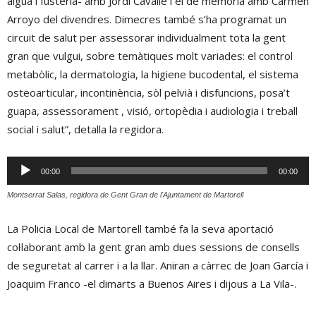
aigua i fusteria- amb Jordi Cavallé i el de memòria amb Carmen
Arroyo del divendres. Dimecres també s’ha programat un
circuit de salut per assessorar individualment tota la gent
gran que vulgui, sobre temàtiques molt variades: el control
metabòlic, la dermatologia, la higiene bucodental, el sistema
osteoarticular, incontinència, sòl pelvià i disfuncions, posa’t
guapa, assessorament , visió, ortopèdia i audiologia i treball
social i salut”, detalla la regidora.
Reproductor
00:00
00:00
d'àudio
Montserrat Salas, regidora de Gent Gran de l'Ajuntament de Martorell
La Policia Local de Martorell també fa la seva aportació
col·laborant amb la gent gran amb dues sessions de consells
de seguretat al carrer i a la llar. Aniran a càrrec de Joan García i
Joaquim Franco -el dimarts a Buenos Aires i dijous a La Vila-.