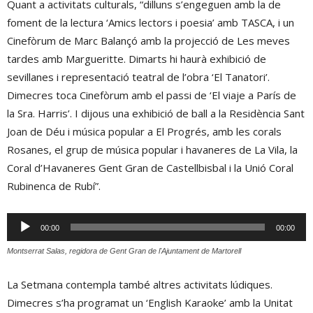
Quant a activitats culturals, “dilluns s’engeguen amb la de
foment de la lectura ‘Amics lectors i poesia’ amb TASCA, i un
Cinefòrum de Marc Balançó amb la projecció de Les meves
tardes amb Margueritte. Dimarts hi haurà exhibició de
sevillanes i representació teatral de l’obra ‘El Tanatori’.
Dimecres toca Cinefòrum amb el passi de ‘El viaje a París de
la Sra. Harris’. I dijous una exhibició de ball a la Residència Sant
Joan de Déu i música popular a El Progrés, amb les corals
Rosanes, el grup de música popular i havaneres de La Vila, la
Coral d’Havaneres Gent Gran de Castellbisbal i la Unió Coral
Rubinenca de Rubí”.
Reproductor
00:00
00:00
d'àudio
Montserrat Salas, regidora de Gent Gran de l'Ajuntament de Martorell
La Setmana contempla també altres activitats lúdiques.
Dimecres s’ha programat un ‘English Karaoke’ amb la Unitat