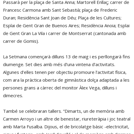
Passarà per la plaça de Santa Anna; Martorell Enllaç; carrer de
Francesc Carmona amb Sant Sebastià; plaça de Frederic
Duran; Residència Sant Joan de Déu; Plaça de les Cultures;
Esplai de Gent Gran de Buenos Aires; Residència Anoia; Esplai
de Gent Gran La Vila i carrer de Montserrat (cantonada amb
carrer de Gomis).
La Setmana començarà dilluns 13 de maig i es perllongarà fins
diumenge. Set dies amb més d’una vintena d’activitats.
Algunes d’elles tenen per objectiu promoure l’activitat física,
com ara la pràctica oberta de gimnàstica dolça adaptada a les
persones grans a càrrec del monitor Àlex Vega, dilluns i
dimecres.
També se celebraran tallers. “Dimarts, un de memòria amb
Carmen Arroyo i un altre de benestar, riureteràpia i joc teatral
amb Marta Fusalba. Dijous, el de bricolatge bàsic -electricitat,