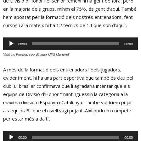
de Divisió d’Honor i el sènior femení hi ha gent de fora, però
en la majoria dels grups, mínim el 75%, és gent d’aquí. També
hem apostat per la formació dels nostres entrenadors, fent
cursos i ara mateix hi ha 12 tècnics de 14 que són d’aquí”.
Reproductor
00:00
00:00
d'àudio
Valtinho Pereira, coordinador UFS Martorell
A més de la formació dels entrenadors i dels jugadors,
evidentment, hi ha una part esportiva que també és clau pel
club. El brasiler confirmava que li agradaria intentar que els
equips de Divisió d’Honor “mantinguessin la categoria a la
màxima divisió d’Espanya i Catalunya. També voldríem pujar
als equips B i que el nivell vagi pujant. Així podrem competir
per estar més a dalt”.
Reproductor
00:00
00:00