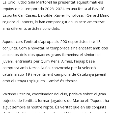
La Unió Futbol Sala Martorell ha presentat aquest matí els
equips de la temporada 2023-2024 en una festa al Pavelló
Esportiu Can Cases. L’alcalde, Xavier Fonollosa, i Gerard Mimó,
regidor d’Esports, hi han comparegut en un acte amenitzat
amb diferents artistes convidats.
Aquest curs l’entitat s’apropa als 200 esportistes i té 18
conjunts. Com a novetat, la temporada s’ha encetat amb dos
ascensos dels dos quadres grans femenins: el sènior i el
juvenil, entrenats per Quim Peña. A més, l’equip base
comptarà amb Nerea Nuño, convocada per la selecció
catalana sub-19 i recentment campiona de Catalunya juvenil
amb el Penya Esplugues. També és tècnica.
Valtinho Pereira, coordinador del club, parlava sobre el gran
objectiu de l’entitat: formar jugadors de Martorell. “Aquest ha
sigut sempre el nostre repte. És veritat que en els conjunts