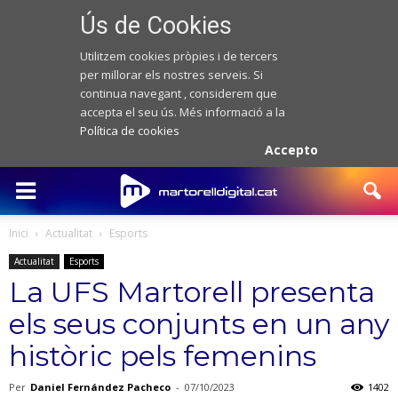
Ús de Cookies
Utilitzem cookies pròpies i de tercers
per millorar els nostres serveis. Si
continua navegant , considerem que
accepta el seu ús. Més informació a la
Política de cookies
Accepto
Inici
Actualitat
Esports
Actualitat
Esports
La UFS Martorell presenta
els seus conjunts en un any
històric pels femenins
Per
Daniel Fernández Pacheco
-
07/10/2023
1402