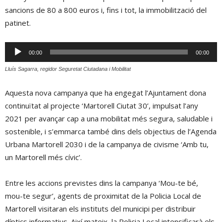
sancions de 80 a 800 euros i, fins i tot, la immobilització del
patinet.
Reproductor
00:00
00:00
d'àudio
Lluís Sagarra, regidor Seguretat Ciutadana i Mobilitat
Aquesta nova campanya que ha engegat l’Ajuntament dona
continuïtat al projecte ‘Martorell Ciutat 30’, impulsat l’any
2021 per avançar cap a una mobilitat més segura, saludable i
sostenible, i s’emmarca també dins dels objectius de l’Agenda
Urbana Martorell 2030 i de la campanya de civisme ‘Amb tu,
un Martorell més cívic’.
Entre les accions previstes dins la campanya ‘Mou-te bé,
mou-te segur’, agents de proximitat de la Policia Local de
Martorell visitaran els instituts del municipi per distribuir
díptics informatius. Així mateix, la Policia Local intensificarà els