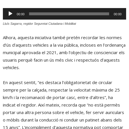
Reproductor
00:00
00:00
d'àudio
Lluís Sagarra, regidor Seguretat Ciutadana i Mobilitat
Alhora, aquesta iniciativa també pretén recordar les normes
d’ús d’aquests vehicles a la via pública, incloses en l’ordenança
municipal aprovada el 2021, amb l’objectiu de conscienciar els
usuaris perquè facin un ús més cívic i respectuós d’aquests
vehicles.
En aquest sentit, “es destaca l’obligatorietat de circular
sempre per la calçada, respectar la velocitat màxima de 25
km/h i la recomanació de portar casc, entre d’altres”, ha
indicat el regidor. Així mateix, recorda que “no està permès
portar una altra persona sobre el vehicle, fer servir auriculars
o mòbils durant la conducció ni conduir un patinet abans dels
15 anys”. L’incompliment d’aquesta normativa pot comportar