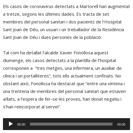
Els casos de coronavirus detectats a Martorell han augmentat
a tretze, segons les últimes dades. Es tracta de set
membres del personal sanitari i dos pacients de l’Hospital
Sant Joan de Déu, un usuari i un treballador de la Residència
Sant Joan de Déu i dues persones de la població.
Tal com ha detallat l’alcalde Xavier Fonollosa aquest
diumenge, els casos detectats a la plantilla de l’hospital
corresponen a “tres metges, una infermera, un auxiliar de
clínica i un portalliteres”, tots ells actualment confinats. No
obstant això, Fonollosa ha destacat que “entre una vintena i
una trentena de membres del personal sanitari que estaven
aïllats, a l’espera de fer-se les proves, han donat negatiu i
s’han reincorporat al servei”.
Reproductor
00:00
00:00
d'àudio