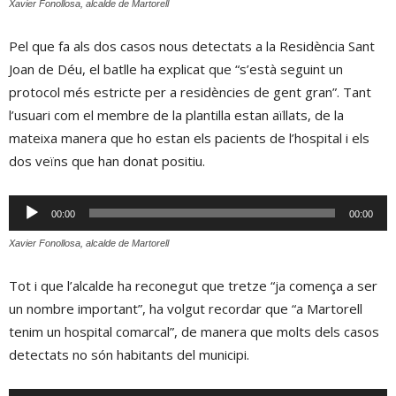
Xavier Fonollosa, alcalde de Martorell
Pel que fa als dos casos nous detectats a la Residència Sant
Joan de Déu, el batlle ha explicat que “s’està seguint un
protocol més estricte per a residències de gent gran”. Tant
l’usuari com el membre de la plantilla estan aïllats, de la
mateixa manera que ho estan els pacients de l’hospital i els
dos veïns que han donat positiu.
Reproductor
00:00
00:00
d'àudio
Xavier Fonollosa, alcalde de Martorell
Tot i que l’alcalde ha reconegut que tretze “ja comença a ser
un nombre important”, ha volgut recordar que “a Martorell
tenim un hospital comarcal”, de manera que molts dels casos
detectats no són habitants del municipi.