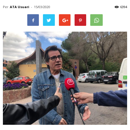
Per
ATA Usuari
-
15/03/2020
6394