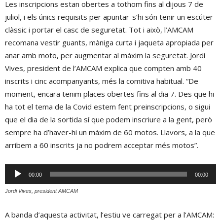
Les inscripcions estan obertes a tothom fins al dijous 7 de
juliol, i els únics requisits per apuntar-s’hi són tenir un escúter
clàssic i portar el casc de seguretat. Tot i això, l’AMCAM
recomana vestir guants, màniga curta i jaqueta apropiada per
anar amb moto, per augmentar al màxim la seguretat. Jordi
Vives, president de l’AMCAM explica que compten amb 40
inscrits i cinc acompanyants, més la comitiva habitual. “De
moment, encara tenim places obertes fins al dia 7. Des que hi
ha tot el tema de la Covid estem fent preinscripcions, o sigui
que el dia de la sortida sí que podem inscriure a la gent, però
sempre ha d’haver-hi un màxim de 60 motos. Llavors, a la que
arribem a 60 inscrits ja no podrem acceptar més motos”.
Reproductor
00:00
00:00
d'àudio
Jordi Vives, president AMCAM
A banda d’aquesta activitat, l’estiu ve carregat per a l’AMCAM: