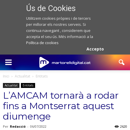
Ús de Cookies
Utilitzem cookies pròpies i de tercers
per millorar els nostres serveis. Si
continua navegant , considerem que
accepta el seu ús. Més informació a la
Política de cookies
Accepto
Inici
Actualitat
Entitats
Actualitat
Entitats
L’AMCAM tornarà a rodar
fins a Montserrat aquest
diumenge
Per
Redacció
-
06/07/2022
2620