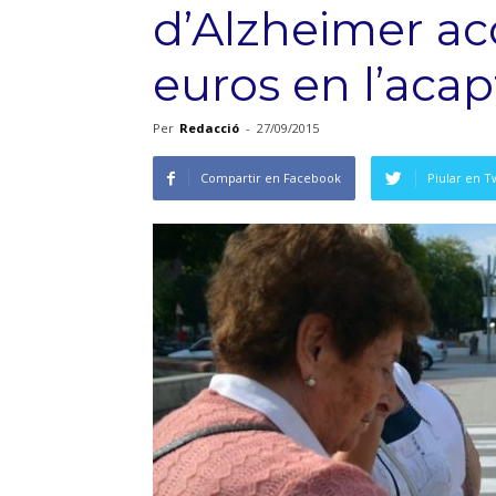
d’Alzheimer ac
euros en l’acap
Per
Redacció
-
27/09/2015
Compartir en Facebook
Piular en T