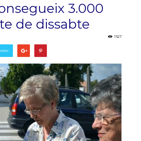
onsegueix 3.000
te de dissabte
1527
witter