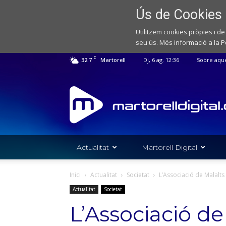
Ús de Cookies
Utilitzem cookies pròpies i de
seu ús. Més informació a la
P
C
32.7
Martorell
Dj, 6 ag. 12:36
Sobre aqu
Web
de
notícies
de
l'Ajuntament
de
Actualitat
Martorell Digital
Martorell
Inici
Actualitat
Societat
L’Associació de Malalts
Actualitat
Societat
L’Associació de