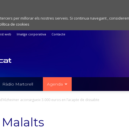
 tercers per millorar els nostres serveis. Si continua navegant , considere
olítica de cookies
est web
Imatge corporativa
Contacte
Ràdio Martorell
Agenda
 d’Alzheimer aconsegueix 3.000 euros en l’acapte de dissabte
 Malalts