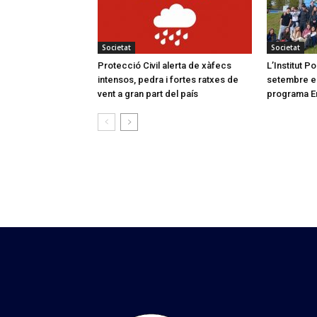
Societat
Societat
Protecció Civil alerta de xàfecs
L’Institut 
intensos, pedra i fortes ratxes de
setembre el 
vent a gran part del país
programa E