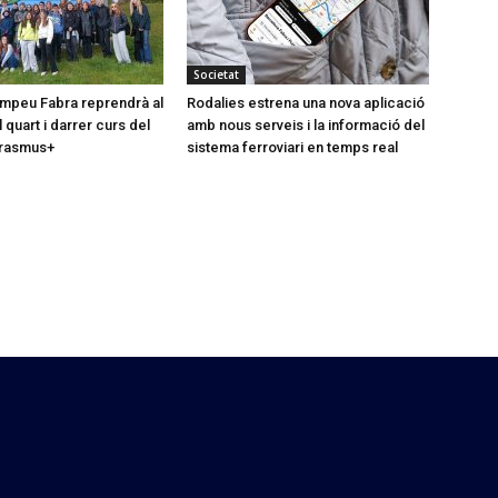
Societat
Pompeu Fabra reprendrà al
Rodalies estrena una nova aplicació
quart i darrer curs del
amb nous serveis i la informació del
rasmus+
sistema ferroviari en temps real