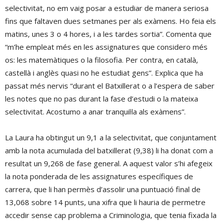
selectivitat, no em vaig posar a estudiar de manera seriosa
fins que faltaven dues setmanes per als exàmens. Ho feia els
matins, unes 3 o 4 hores, i a les tardes sortia”. Comenta que
“m’he empleat més en les assignatures que considero més
os: les matemàtiques o la filosofia. Per contra, en català,
castellà i anglès quasi no he estudiat gens”. Explica que ha
passat més nervis “durant el Batxillerat o a l’espera de saber
les notes que no pas durant la fase d’estudi o la mateixa
selectivitat. Acostumo a anar tranquil·la als exàmens”.
La Laura ha obtingut un 9,1 a la selectivitat, que conjuntament
amb la nota acumulada del batxillerat (9,38) li ha donat com a
resultat un 9,268 de fase general. A aquest valor s’hi afegeix
la nota ponderada de les assignatures específiques de
carrera, que li han permès d’assolir una puntuació final de
13,068 sobre 14 punts, una xifra que li hauria de permetre
accedir sense cap problema a Criminologia, que tenia fixada la