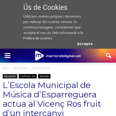
Ús de Cookies
Utilitzem cookies pròpies i de tercers
per millorar els nostres serveis. Si
continua navegant , considerem que
accepta el seu ús. Més informació a la
Política de cookies
Accepto
Inici
Actualitat
Cultura i oci
Actualitat
Cultura i oci
Societat
L’Escola Municipal de
Música d’Esparreguera
actua al Vicenç Ros fruit
d’un intercanvi