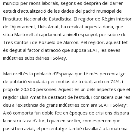
municipi per raons laborals, segons es desprèn del darrer
estudi d’actualització de les dades del padró municipal de
l’Instituto Nacional de Estadística. El regidor de Règim Interior
de l’Ajuntament, Lluís Amat, ha recalcat aquesta dada, que
situa Martorell al capdamunt a nivell espanyol, per sobre de
Tres Cantos i de Pozuelo de Alarcón. Pel regidor, aquest fet
és degut al factor d’atracció que suposa SEAT, les seves
indústries subsidiàries i Solvay.
Martorell és la població d’Espanya que té més percentatge
de població vinculada per motius de treball, amb un 74%, i
prop de 20.300 persones. Aquest és un dels aspectes que el
regidor Lluís Amat ha destacat de l’estudi, i considera que “es
deu a l’existència de grans indústries com ara SEAT i Solvay”.
Això comporta “un doble fet: en èpoques de crisi ens dispara
la nostra taxa d’atur, i quan en sortim, com esperem que
passi ben aviat, el percentatge també davallarà a la mateixa