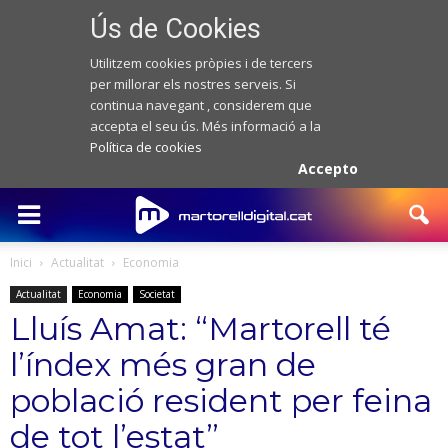
Ús de Cookies
Utilitzem cookies pròpies i de tercers
per millorar els nostres serveis. Si
continua navegant , considerem que
accepta el seu ús. Més informació a la
Política de cookies
Accepto
Inici
Actualitat
Economia
Actualitat
Economia
Societat
Lluís Amat: “Martorell té
l’índex més gran de
població resident per feina
de tot l’estat”