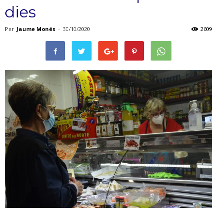
dies
Per
Jaume Monés
-
30/10/2020
2609