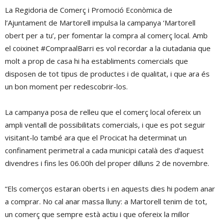
La Regidoria de Comerç i Promoció Econòmica de
l’Ajuntament de Martorell impulsa la campanya ‘Martorell
obert per a tu’, per fomentar la compra al comerç local. Amb
el coixinet #CompraalBarri es vol recordar a la ciutadania que
molt a prop de casa hi ha establiments comercials que
disposen de tot tipus de productes i de qualitat, i que ara és
un bon moment per redescobrir-los.
La campanya posa de relleu que el comerç local ofereix un
ampli ventall de possibilitats comercials, i que es pot seguir
visitant-lo també ara que el Procicat ha determinat un
confinament perimetral a cada municipi català des d’aquest
divendres i fins les 06.00h del proper dilluns 2 de novembre.
“Els comerços estaran oberts i en aquests dies hi podem anar
a comprar. No cal anar massa lluny: a Martorell tenim de tot,
un comerç que sempre està actiu i que ofereix la millor