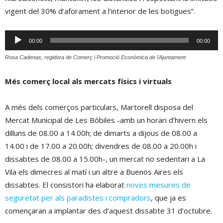
vigent del 30% d’aforament a l’interior de les botigues”.
Reproductor
00:00
00:00
d'àudio
Rosa Cadenas, regidora de Comerç i Promoció Econòmica de l'Ajuntament
Més comerç local als mercats físics i virtuals
A més dels comerços particulars, Martorell disposa del
Mercat Municipal de Les Bòbiles -amb un horari d’hivern els
dilluns de 08.00 a 14.00h; de dimarts a dijous de 08.00 a
14.00 i de 17.00 a 20.00h; divendres de 08.00 a 20.00h i
dissabtes de 08.00 a 15.00h-, un mercat no sedentari a La
Vila els dimecres al matí i un altre a Buenos Aires els
dissabtes. El consistori ha elaborat
noves mesures de
seguretat per als paradistes i compradors
, que ja es
començaran a implantar des d’aquest dissabte 31 d’octubre.