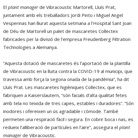
El
plant manager
de Vibracoustic Martorell, Lluís Prat,
juntament amb els treballadors Jordi Pinto i Miguel Angel
Vesperinas han lliurat aquesta setmana a l’Hospital Sant Joan
de Déu de Martorell un palet de mascaretes Collectex
fabricades per la divisió de l’empresa Freudenberg Filtration
Technologies a Alemanya.
“Aquesta dotació de mascaretes és l’aportació de la plantilla
de Vibracoustic en la lluita contra la COVID-19 al municipi, que
travessa amb força la segona onada de la pandèmia”, ha dit
Lluís Prat. Les mascaretes higièniques Collectex, que es
fabriquen a Kaiserslautern, “són facials d’alta qualitat fetes
amb tela no teixida de tres capes, estables i duradores”. “Són
inodores i ofereixen un ús agradable i còmode. També
permeten una respiració fàcil i segura. En cobrir boca i nas, es
redueix l’alliberació de partícules en l’aire”, assegura el
plant
manager
de Vibracoustic.