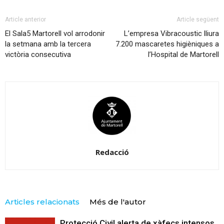
Article anterior
Article següent
El Sala5 Martorell vol arrodonir
L’empresa Vibracoustic lliura
la setmana amb la tercera
7.200 mascaretes higièniques a
victòria consecutiva
l’Hospital de Martorell
Redacció
Articles relacionats
Més de l'autor
Protecció Civil alerta de xàfecs intensos,