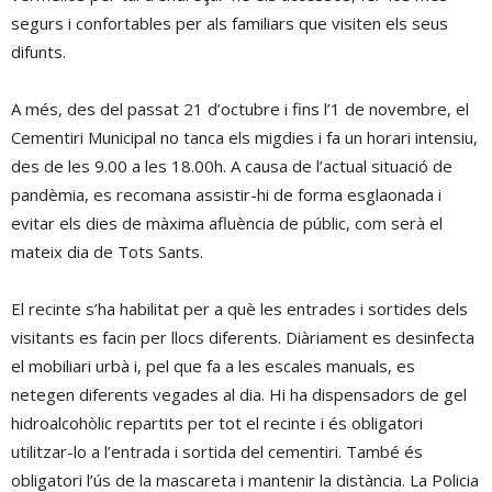
segurs i confortables per als familiars que visiten els seus
difunts.
A més, des del passat 21 d’octubre i fins l’1 de novembre, el
Cementiri Municipal no tanca els migdies i fa un horari intensiu,
des de les 9.00 a les 18.00h. A causa de l’actual situació de
pandèmia, es recomana assistir-hi de forma esglaonada i
evitar els dies de màxima afluència de públic, com serà el
mateix dia de Tots Sants.
El recinte s’ha habilitat per a què les entrades i sortides dels
visitants es facin per llocs diferents. Diàriament es desinfecta
el mobiliari urbà i, pel que fa a les escales manuals, es
netegen diferents vegades al dia. Hi ha dispensadors de gel
hidroalcohòlic repartits per tot el recinte i és obligatori
utilitzar-lo a l’entrada i sortida del cementiri. També és
obligatori l’ús de la mascareta i mantenir la distància. La Policia