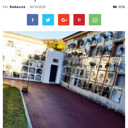
Per
Redacció
-
30/10/2020
2050