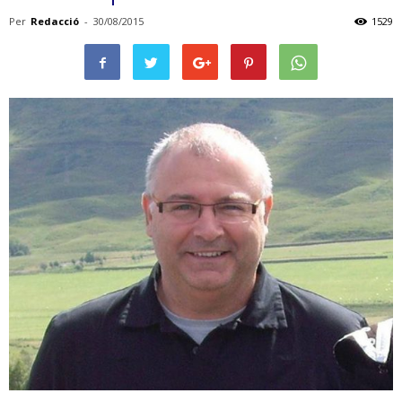
Per
Redacció
-
30/08/2015
1529