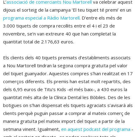
L’
associació de comerciants Nou Martorell
va celebrar aquest
dijous el sorteig de la campanya ‘El teu tiquet té premi’ en un
programa especial a Ràdio Martorell
. D’entre els més de
3.000 tiquets de compra recollits entre el 4 i el 23 de
novembre, se’n van extreure 40 que han completat la
quantitat total de 2.176,63 euros.
Els clients dels 40 tiquets premiats d’establiments associats
a Nou Martorell tindran la segona compra gratuïta pel valor
del tiquet guanyador. Aquestes compres s’han realitzat en 17
comerços diferents. Els premis han estat molt repartits, des
dels 6,95 euros de Titu’s Kids -el més baix-, a 430 euros la
quantitat més alta de la Clínica Dental les Bòbiles. Des de les
botigues on s’han dispensat els tiquets agraciats s’avisarà als
clients perquè puguin passar a comprar al mateix comerç de
manera gratuïta pel mateix import del tiquet a partir de la
setmana vinent. Igualment,
en aquest podcast del programa
-
amb el sorteig en directe- es poden conèixer tots els