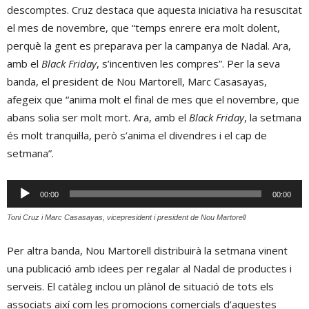
descomptes. Cruz destaca que aquesta iniciativa ha resuscitat
el mes de novembre, que “temps enrere era molt dolent,
perquè la gent es preparava per la campanya de Nadal. Ara,
amb el
Black Friday
, s’incentiven les compres”. Per la seva
banda, el president de Nou Martorell, Marc Casasayas,
afegeix que “anima molt el final de mes que el novembre, que
abans solia ser molt mort. Ara, amb el
Black Friday
, la setmana
és molt tranquil·la, però s’anima el divendres i el cap de
setmana”.
Reproductor
00:00
00:00
d'àudio
Toni Cruz i Marc Casasayas, vicepresident i president de Nou Martorell
Per altra banda, Nou Martorell distribuirà la setmana vinent
una publicació amb idees per regalar al Nadal de productes i
serveis. El catàleg inclou un plànol de situació de tots els
associats així com les promocions comercials d’aquestes