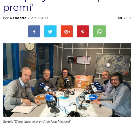
premi’
Per
Redacció
-
29/11/2019
2361
Sorteig 'El teu tiquet té premi', de Nou Martorell