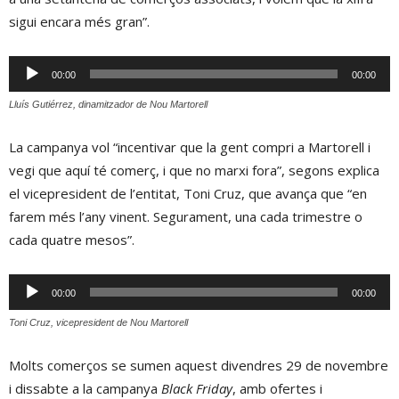
sigui encara més gran”.
Reproductor
00:00
00:00
d'àudio
Lluís Gutiérrez, dinamitzador de Nou Martorell
La campanya vol “incentivar que la gent compri a Martorell i
vegi que aquí té comerç, i que no marxi fora”, segons explica
el vicepresident de l’entitat, Toni Cruz, que avança que “en
farem més l’any vinent. Segurament, una cada trimestre o
cada quatre mesos”.
Reproductor
00:00
00:00
d'àudio
Toni Cruz, vicepresident de Nou Martorell
Molts comerços se sumen aquest divendres 29 de novembre
i dissabte a la campanya
Black Friday
, amb ofertes i