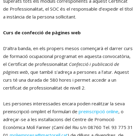
superats tots els mòduls corresponents a aquest Certificat
de Professionalitat, el SOC és el responsable d’expedir el títol
a instància de la persona sol·licitant.
Curs de confecció de pàgines web
D’altra banda, en els propers mesos començarà el darrer curs
de formació ocupacional programat en aquesta convocatòria,
el Certificat de professionalitat
Confecció i publicació de
pàgines web
, que també s’adreça a persones a l’atur. Aquest
curs té una durada de 580 hores i permet accedir a un
certificat de professionalitat de nivell 2.
Les persones interessades encara poden realitzar la seva
preinscripció omplint el formulari de
preinscripció online
, o
adreçar-se a les instal·lacions del Centre de Promoció
Econòmica Molí Fariner (Camí del Riu s/n 08760 Tel. 93 775 31
01
moliempresa@martorell.cat
) de dilluns a divendres, de