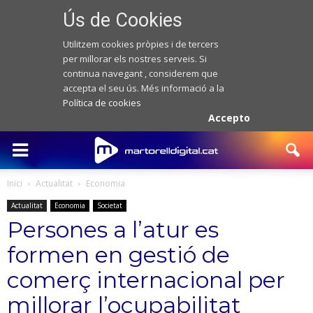
Ús de Cookies
Utilitzem cookies pròpies i de tercers
per millorar els nostres serveis. Si
continua navegant , considerem que
accepta el seu ús. Més informació a la
Política de cookies
Accepto
Inici
Actualitat
Economia
Actualitat
Economia
Societat
Persones a l’atur es
formen en gestió de
comerç internacional per
millorar l’ocupabilitat