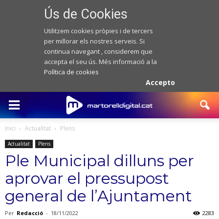
Ús de Cookies
Utilitzem cookies pròpies i de tercers
per millorar els nostres serveis. Si
continua navegant , considerem que
accepta el seu ús. Més informació a la
Política de cookies
Accepto
Inici
Actualitat
Plens
Actualitat
Plens
Ple Municipal dilluns per
aprovar el pressupost
general de l’Ajuntament
Per
Redacció
-
18/11/2022
2283