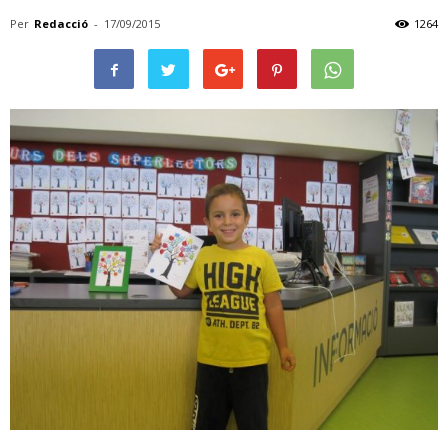
Per
Redacció
-
17/09/2015
1264