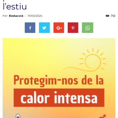
l’estiu
Per
Redacció
-
19/06/2026
753