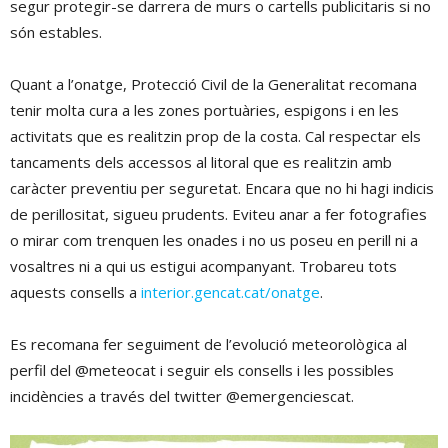
segur protegir-se darrera de murs o cartells publicitaris si no
són estables.
Quant a l’onatge, Protecció Civil de la Generalitat recomana
tenir molta cura a les zones portuàries, espigons i en les
activitats que es realitzin prop de la costa. Cal respectar els
tancaments dels accessos al litoral que es realitzin amb
caràcter preventiu per seguretat. Encara que no hi hagi indicis
de perillositat, sigueu prudents. Eviteu anar a fer fotografies
o mirar com trenquen les onades i no us poseu en perill ni a
vosaltres ni a qui us estigui acompanyant. Trobareu tots
aquests consells a
interior.gencat.cat/onatge
.
Es recomana fer seguiment de l’evolució meteorològica al
perfil del @meteocat i seguir els consells i les possibles
incidències a través del twitter @emergenciescat.