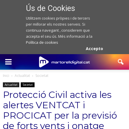
Ús de Cookies
Utilitzem cookies pròpies i de tercers
per millorar els nostres serveis. Si
continua navegant , considerem que
accepta el seu ús. Més informació a la
Política de cookies
Accepto
Inici
Actualitat
Societat
Actualitat
Societat
Protecció Civil activa les
alertes VENTCAT i
PROCICAT per la previsió
de forts vents i onatge