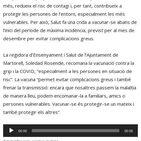
més, redueix el risc de contagi i, per tant, contribueix a
protegir les persones de l’entorn, especialment les més
vulnerables. Per això, Salut fa una crida a vacunar-se abans de
l’inici del període de màxima incidència, previst per al mes de
desembre per evitar complicacions greus.
La regidora d’Ensenyament i Salut de l’Ajuntament de
Martorell, Soledad Rosende, recomana la vacunació contra la
grip i la COVID, “especialment a les persones en situació de
risc”. La vacuna “permet evitar complicacions greus i també
frenar la transmissió: encara que nosaltres passem la malaltia
de manera lleu, podem encomanar-la a familiars, amics o
persones vulnerables. Vacunar-se és protegir-se un mateix i
també protegir els altres”.
Reproductor
00:00
00:00
d'àudio