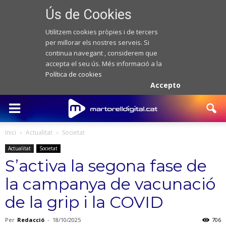
Ús de Cookies
Utilitzem cookies pròpies i de tercers
per millorar els nostres serveis. Si
continua navegant , considerem que
accepta el seu ús. Més informació a la
Política de cookies
Accepto
Inici
Actualitat
Societat
Actualitat
Societat
S’activa la segona fase de
la campanya de vacunació
de la grip i la COVID
Per
Redacció
-
18/10/2025
706