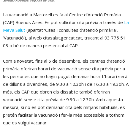
Soledad Rosende, regidora de Salut
La vacunació a Martorell es fa al Centre d’Atenció Primària
(CAP) Buenos Aires. Es pot sol·licitar cita prèvia a través de
La
Meva Salut
(apartat ‘Cites i consultes d’atenció primària’,
‘Vacunació’), al web citasalut.gencat.cat, trucant al 93 775 51
03 o bé de manera presencial al CAP.
Com a novetat, fins al 5 de desembre, els centres d’atenció
primària oferiran horari de vacunació sense cita prèvia per a
les persones que no hagin pogut demanar hora. L’horari serà
de dilluns a divendres, de 9.30 a 12.30h i de 16.30 a 19.30h. A
més, els CAP que obren els dissabte també oferiran
vacunació sense cita prèvia de 9.30 a 12.30h. Amb aquesta
mesura, si no es pot demanar cita pels mitjans habituals, es
pretén facilitar la vacunació i fer-la més accessible a tothom
que es vulgui vacunar.