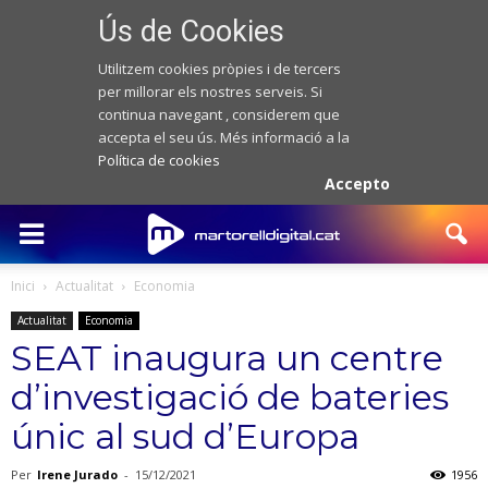
Ús de Cookies
Utilitzem cookies pròpies i de tercers
per millorar els nostres serveis. Si
continua navegant , considerem que
accepta el seu ús. Més informació a la
Política de cookies
Accepto
Inici
Actualitat
Economia
Actualitat
Economia
SEAT inaugura un centre
d’investigació de bateries
únic al sud d’Europa
Per
Irene Jurado
-
15/12/2021
1956