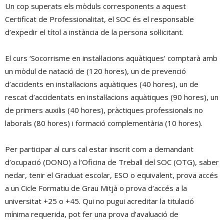
Un cop superats els mòduls corresponents a aquest
Certificat de Professionalitat, el SOC és el responsable
d’expedir el títol a instància de la persona sol·licitant.
El curs ‘Socorrisme en instal·lacions aquàtiques’ comptarà amb
un mòdul de natació de (120 hores), un de prevenció
d’accidents en instal·lacions aquàtiques (40 hores), un de
rescat d’accidentats en instal·lacions aquàtiques (90 hores), un
de primers auxilis (40 hores), pràctiques professionals no
laborals (80 hores) i formació complementària (10 hores).
Per participar al curs cal estar inscrit com a demandant
d’ocupació (DONO) a l’Oficina de Treball del SOC (OTG), saber
nedar, tenir el Graduat escolar, ESO o equivalent, prova accés
a un Cicle Formatiu de Grau Mitjà o prova d’accés a la
universitat +25 o +45. Qui no pugui acreditar la titulació
mínima requerida, pot fer una prova d’avaluació de