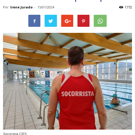
Per
Irene Jurado
-
15/01/2024
1772
Socorrista CIES