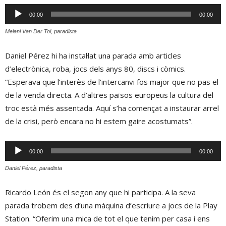
Reproductor
00:00
00:00
d'àudio
Melani Van Der Tol, paradista
Daniel Pérez hi ha instal·lat una parada amb articles
d’electrònica, roba, jocs dels anys 80, discs i còmics.
“Esperava que l’interès de l’intercanvi fos major que no pas el
de la venda directa. A d’altres països europeus la cultura del
troc està més assentada. Aquí s’ha començat a instaurar arrel
de la crisi, però encara no hi estem gaire acostumats”.
Reproductor
00:00
00:00
d'àudio
Daniel Pérez, paradista
Ricardo León és el segon any que hi participa. A la seva
parada trobem des d’una màquina d’escriure a jocs de la Play
Station. “Oferim una mica de tot el que tenim per casa i ens