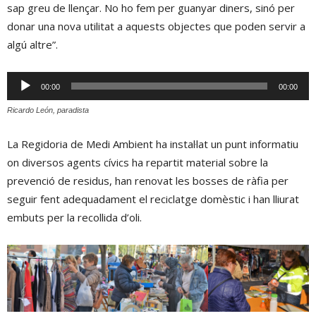
sap greu de llençar. No ho fem per guanyar diners, sinó per
donar una nova utilitat a aquests objectes que poden servir a
algú altre”.
Reproductor
00:00
00:00
d'àudio
Ricardo León, paradista
La Regidoria de Medi Ambient ha instal·lat un punt informatiu
on diversos agents cívics ha repartit material sobre la
prevenció de residus, han renovat les bosses de ràfia per
seguir fent adequadament el reciclatge domèstic i han lliurat
embuts per la recollida d’oli.