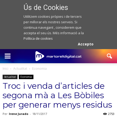
Ús de Cookies
Utilitzem cookies pròpies i de tercers
per millorar els nostres serveis. Si
continua navegant , considerem que
accepta el seu ús. Més informació a la
Política de cookies
Accepto
Inici
Actualitat
Economia
Actualitat
Economia
Troc i venda d’articles de
segona mà a Les Bòbiles
per generar menys residus
Per
Irene Jurado
-
18/11/2017
2753