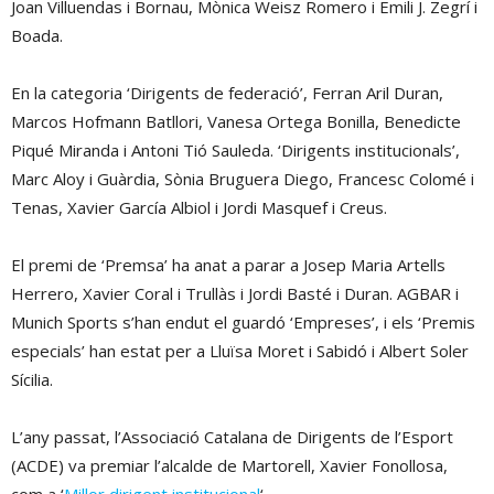
Joan Villuendas i Bornau, Mònica Weisz Romero i Emili J. Zegrí i
Boada.
En la categoria ‘Dirigents de federació’, Ferran Aril Duran,
Marcos Hofmann Batllori, Vanesa Ortega Bonilla, Benedicte
Piqué Miranda i Antoni Tió Sauleda. ‘Dirigents institucionals’,
Marc Aloy i Guàrdia, Sònia Bruguera Diego, Francesc Colomé i
Tenas, Xavier García Albiol i Jordi Masquef i Creus.
El premi de ‘Premsa’ ha anat a parar a Josep Maria Artells
Herrero, Xavier Coral i Trullàs i Jordi Basté i Duran. AGBAR i
Munich Sports s’han endut el guardó ‘Empreses’, i els ‘Premis
especials’ han estat per a Lluïsa Moret i Sabidó i Albert Soler
Sícilia.
L’any passat, l’Associació Catalana de Dirigents de l’Esport
(ACDE) va premiar l’alcalde de Martorell, Xavier Fonollosa,