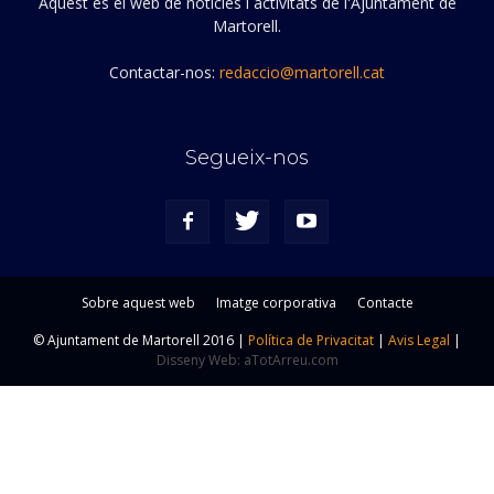
Aquest és el web de notícies i activitats de l'Ajuntament de
Martorell.
Contactar-nos:
redaccio@martorell.cat
Segueix-nos
Sobre aquest web
Imatge corporativa
Contacte
© Ajuntament de Martorell 2016 |
Política de Privacitat
|
Avis Legal
|
Disseny Web: aTotArreu.com