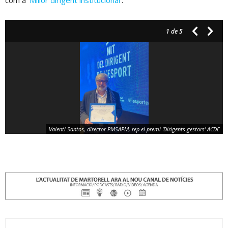
com a ‘
Millor dirigent institucional
‘.
1
de 5
Valentí Santos, director PMSAPM, rep el premi 'Dirigents gestors' ACDE