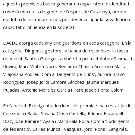
aquests premis es busca generar un espai intern d’identitat i
cohesió entre els dirigents de l’esport de Catalunya, perquè
es dotin de les millors eines per desenvolupar la seva funció i
capacitat d’influència en la societat.
L’ACDE atorga cada any cinc guardons en cada categoria. En la
categoria ‘Dirigents gestors’, a banda de reconèixer la tasca
de Valentí Santos Gallego, també s’ha premiat Antoni Sanmartí
Rovira, Marc Vilabrú Noró, Benjamín Chasco Arellano i Marta
Vilajosana Andreu. Com a ‘Dirigents de clubs’, Aurora Bravo
Rodríguez, Josep Jordi Cambra Sánchez, Jaume Marquès
Pujadas, Antonio Morales Garcia i Pere Josep Porta Colom.
En l’apartat ‘Exdirigents de clubs’ els premiats han estat Jordi
Cerezuela i Badia, Susana Closa Castella, Eduard Escandell
Díaz, José Ramírez Ayala i Martí Sala Roca. Com a ‘Exdirigents
de federació’, Carles Muñoz i Vázquez, Jordi Pons i Sanginés,