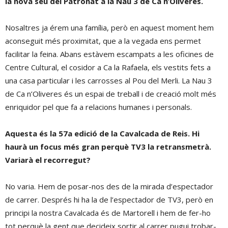
la nova seu del Patronat a la Nau 3 de Ca n’Oliveres.
Nosaltres ja érem una família, però en aquest moment hem
aconseguit més proximitat, que a la vegada ens permet
facilitar la feina. Abans estàvem escampats a les oficines de
Centre Cultural, el cosidor a Ca la Rafaela, els vestits fets a
una casa particular i les carrosses al Pou del Merli. La Nau 3
de Ca n’Oliveres és un espai de treball i de creació molt més
enriquidor pel que fa a relacions humanes i personals.
Aquesta és la 57a edició de la Cavalcada de Reis. Hi
haurà un focus més gran perquè TV3 la retransmetrà.
Variarà el recorregut?
No varia. Hem de posar-nos des de la mirada d’espectador
de carrer. Després hi ha la de l’espectador de TV3, però en
principi la nostra Cavalcada és de Martorell i hem de fer-ho
tot perquè la gent que decideix sortir al carrer pugui trobar-