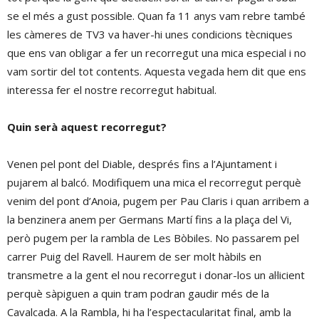
se el més a gust possible. Quan fa 11 anys vam rebre també
les càmeres de TV3 va haver-hi unes condicions tècniques
que ens van obligar a fer un recorregut una mica especial i no
vam sortir del tot contents. Aquesta vegada hem dit que ens
interessa fer el nostre recorregut habitual.
Quin serà aquest recorregut?
Venen pel pont del Diable, després fins a l’Ajuntament i
pujarem al balcó. Modifiquem una mica el recorregut perquè
venim del pont d’Anoia, pugem per Pau Claris i quan arribem a
la benzinera anem per Germans Martí fins a la plaça del Vi,
però pugem per la rambla de Les Bòbiles. No passarem pel
carrer Puig del Ravell. Haurem de ser molt hàbils en
transmetre a la gent el nou recorregut i donar-los un al·licient
perquè sàpiguen a quin tram podran gaudir més de la
Cavalcada. A la Rambla, hi ha l’espectacularitat final, amb la