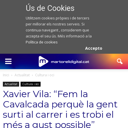
Ús de Cookies
Utilitzem cookies pròpies i de tercers
per millorar els nostres serveis. Si
continua navegant , considerem que
accepta el seu ús. Més informació a la
Política de cookies
Accepto
Inici
Actualitat
Cultura i oci
Actualitat
Cultura i oci
Xavier Vila: “Fem la
Cavalcada perquè la gent
surti al carrer i es trobi el
més a gust possible”