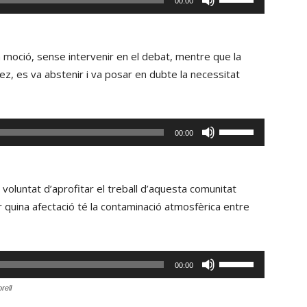
00:00
avall
servir
per
les
incrementar
tecles
a moció, sense intervenir en el debat, mentre que la
o
de
z, es va abstenir i va posar en dubte la necessitat
disminuir
fletxa
el
cap
volum.
amunt/cap
Fe
00:00
avall
servir
per
les
incrementar
tecles
 voluntat d’aprofitar el treball d’aquesta comunitat
o
de
r quina afectació té la contaminació atmosfèrica entre
disminuir
fletxa
el
cap
volum.
amunt/cap
Fe
00:00
avall
servir
per
rell
les
incrementar