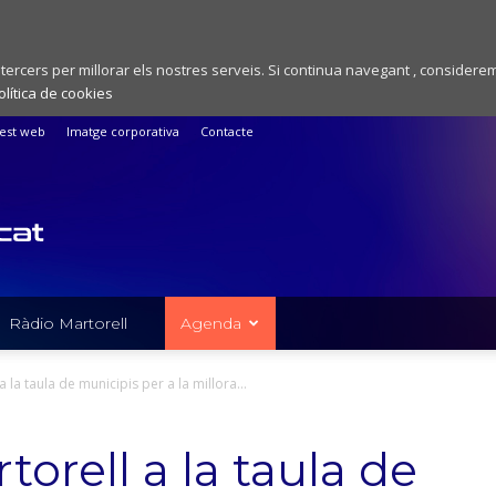
 tercers per millorar els nostres serveis. Si continua navegant , considere
olítica de cookies
est web
Imatge corporativa
Contacte
Ràdio Martorell
Agenda
 la taula de municipis per a la millora...
orell a la taula de