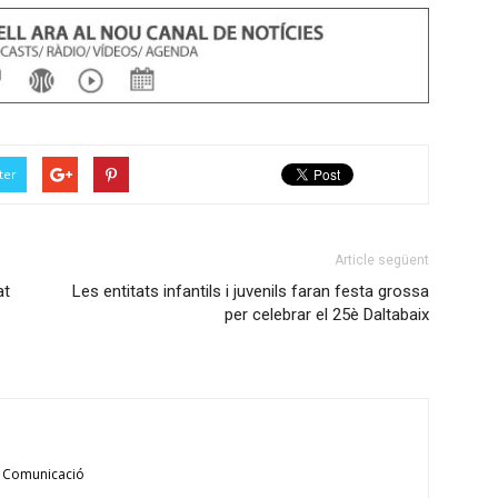
tecles
o
de
disminuir
fletxa
el
cap
volum.
amunt/cap
avall
ter
per
incrementar
o
Article següent
disminuir
at
Les entitats infantils i juvenils faran festa grossa
el
per celebrar el 25è Daltabaix
volum.
 Comunicació