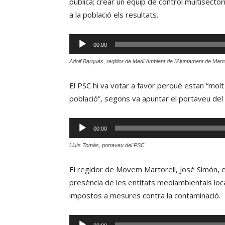
pública; crear un equip de control multisectori
a la població els resultats.
Reproductor
00:00
d'àudio
Adolf Bargués, regidor de Medi Ambient de l'Ajuntament de Marto
El PSC hi va votar a favor perquè estan “molt i
població”, segons va apuntar el portaveu del 
Reproductor
00:00
d'àudio
Lluís Tomás, portaveu del PSC
El regidor de Movem Martorell, José Simón, es
presència de les entitats mediambientals loca
impostos a mesures contra la contaminació.
Reproductor