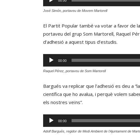
00:00
d'àudio
José Simón, portaveu de Movem Martorell
El Partit Popular també va votar a favor de l
portaveu del grup Som Martorell, Raquel Pére
d’adhesió a aquest tipus d’estudis.
Reproductor
00:00
d'àudio
Raquel Pérez, portaveu de Som Martorell
Bargués va replicar que l’adhesió es deu a “la
científica que ho avalua, i perquè volem sabe
els nostres veïns”.
Reproductor
00:00
d'àudio
Adolf Bargués, regidor de Medi Ambient de l'Ajuntament de Marto