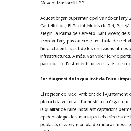
Movem Martorell i PP.
Aquest òrgan supramunicipal va néixer l’any 2
Castellbisbal, El Papiol, Molins de Rei, Pallej
afegir La Palma de Cervelló, Sant Vicenç dels 
acordar l’any passat crear una taula de treball 
l’impacte en la salut de les emissions atmosfè
infrastructures. A més, van voler fer-ne partíc
participació d’estaments universitaris, de rece
Fer diagnosi de la qualitat de l’aire i im
El regidor de Medi Ambient de l’Ajuntament d
plenària la voluntat d’adhesió a un òrgan qu
la qualitat de l’aire instal·lant captadors p
epidemiològic dels municipis i els efectes de
població; dissenyar un pla de millora i mesure