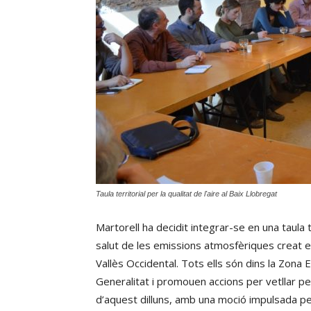
Taula territorial per la qualitat de l'aire al Baix Llobregat
Martorell ha decidit integrar-se en una taula te
salut de les emissions atmosfèriques creat el
Vallès Occidental. Tots ells són dins la Zona 
Generalitat i promouen accions per vetllar per
d’aquest dilluns, amb una moció impulsada pe