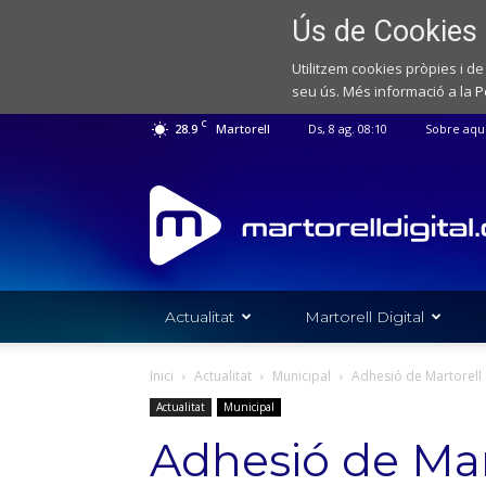
Ús de Cookies
Utilitzem cookies pròpies i de
seu ús. Més informació a la
P
C
28.9
Martorell
Ds, 8 ag. 08:10
Sobre aqu
Web
de
notícies
de
l'Ajuntament
de
Actualitat
Martorell Digital
Martorell
Inici
Actualitat
Municipal
Adhesió de Martorell a
Actualitat
Municipal
Adhesió de Mart