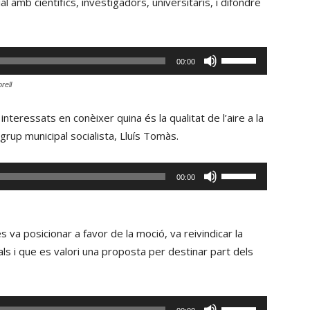
al amb científics, investigadors, universitaris, i difondre
Fe
00:00
servir
rell
les
tecles
nteressats en conèixer quina és la qualitat de l’aire a la
de
grup municipal socialista, Lluís Tomàs.
fletxa
cap
Fe
00:00
amunt/cap
servir
avall
les
per
tecles
 va posicionar a favor de la moció, va reivindicar la
incrementar
de
ls i que es valori una proposta per destinar part dels
o
fletxa
disminuir
cap
el
amunt/cap
Fe
volum.