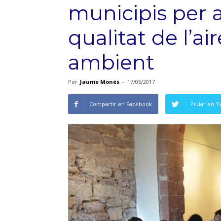
municipis per a
qualitat de l’ai
ambient
Per
Jaume Monés
-
17/05/2017
Compartir en Facebook
Piular en T