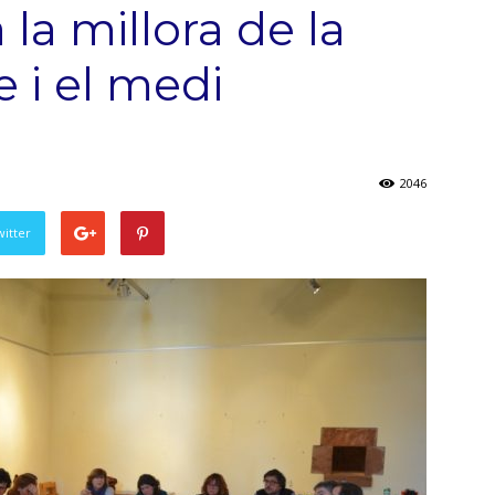
 la millora de la
re i el medi
2046
witter