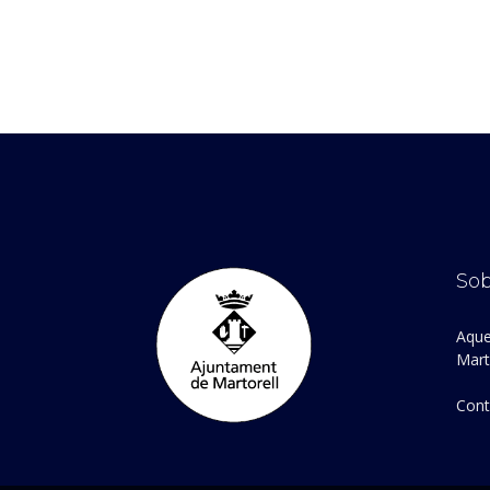
Sob
Aque
Marto
Cont