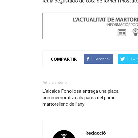
fet la degustació de coca de forner i moscatel
COMPARTIR
Facebook
Twit
Article anterior
L’alcalde Fonollosa entrega una placa
commemorativa als pares del primer
martorellenc de l’any
Redacció