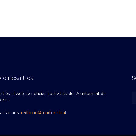
re nosaltres
S
st és el web de notícies i activitats de l'Ajuntament de
rell.
actar-nos:
redaccio@martorell.cat