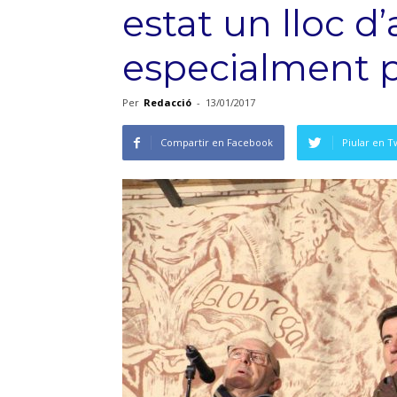
estat un lloc d’
especialment p
Per
Redacció
-
13/01/2017
Compartir en Facebook
Piular en T