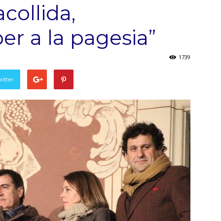
acollida,
er a la pagesia”
1739
witter