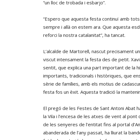
“un lloc de trobada i esbarjo”.
“Espero que aquesta festa continuï amb tots 
sempre i allà on estem ara. Que aquesta esde
reforci la nostra catalanitat”, ha tancat.
L’alcalde de Martorell, nascut precisament u
viscut intensament la festa des de petit. Xav
sentit, que explica una part important de la h
importants, tradicionals i històriques, que en
sèrie de famílies, amb els motius de cadascun
festa fos un èxit. Aquesta tradició la manteni
El pregó de les Festes de Sant Antoni Abat ha
la Vila i l’encesa de les atxes de vent al pon
de les senyeres de l’entitat fins al portal d’
abanderada de l’any passat, ha lliurat la band