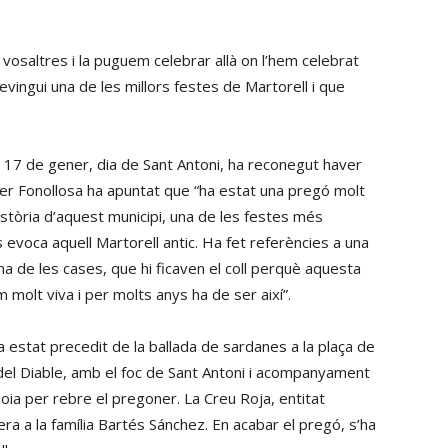
vosaltres i la puguem celebrar allà on l’hem celebrat
vingui una de les millors festes de Martorell i que
n 17 de gener, dia de Sant Antoni, ha reconegut haver
ier Fonollosa ha apuntat que “ha estat una pregó molt
istòria d’aquest municipi, una de les festes més
s evoca aquell Martorell antic. Ha fet referències a una
a de les cases, que hi ficaven el coll perquè aquesta
m molt viva i per molts anys ha de ser així”.
 estat precedit de la ballada de sardanes a la plaça de
t del Diable, amb el foc de Sant Antoni i acompanyament
Anoia per rebre el pregoner. La Creu Roja, entitat
era a la família Bartés Sánchez. En acabar el pregó, s’ha