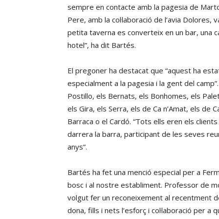
sempre en contacte amb la pagesia de Marto
Pere, amb la col·laboració de l’avia Dolores, v
petita taverna es converteix en un bar, una c
hotel”, ha dit Bartés.
El pregoner ha destacat que “aquest ha estat
especialment a la pagesia i la gent del camp”.
Postillo, els Bernats, els Bonhomes, els Palet
els Gira, els Serra, els de Ca n’Amat, els de C
Barraca o el Cardó. “Tots ells eren els client
darrera la barra, participant de les seves reu
anys”.
Bartés ha fet una menció especial per a Fermí
bosc i al nostre establiment. Professor de mo
volgut fer un reconeixement al recentment d
dona, fills i nets l’esforç i col·laboració per