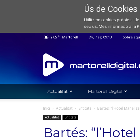
Ús de Cookies
Utilitzem cookies pròpies i de
seu ús. Més informació a la
P
C
27.5
Martorell
Dv, 7 ag. 09:13
Sobre aqu
Web
de
notícies
de
l'Ajuntament
de
Actualitat
Martorell Digital
Martorell
Inici
Actualitat
Entitats
Bartés: “l’Hotel Manel se
Actualitat
Entitats
Bartés: “l’Hot