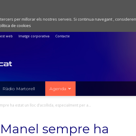
 tercers per millorar els nostres serveis. Si continua navegant , considere
olítica de cookies
est web
Imatge corporativa
Contacte
Ràdio Martorell
Agenda
mpre ha estat un lloc d’acollida, especialment per a...
el Manel sempre ha