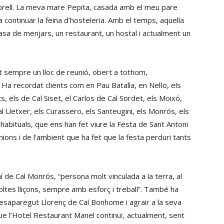
rell. La meva mare Pepita, casada amb el meu pare
a continuar la feina d’hosteleria. Amb el temps, aquella
asa de menjars, un restaurant, un hostal i actualment un
 sempre un lloc de reunió, obert a tothom,
 Ha recordat clients com en Pau Batalla, en Nel·lo, els
s, els de Cal Siset, el Carlos de Cal Sordet, els Moixó,
al Lletxer, els Curassero, els Santeugini, els Monrós, els
s habituals, que ens han fet viure la Festa de Sant Antoni
nions i de l’ambient que ha fet que la festa perduri tants
 de Cal Monrós, “persona molt vinculada a la terra, al
ltes lliçons, sempre amb esforç i treball”. També ha
esaparegut Llorenç de Cal Bonhome i agrair a la seva
 a que l’Hotel Restaurant Manel continuï, actualment, sent