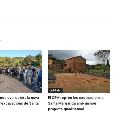
r
Entitats
medieval centra la nova
El CEM reprèn les excavacions a
’excavacions de Santa
Santa Margarida amb un nou
projecte quadriennal