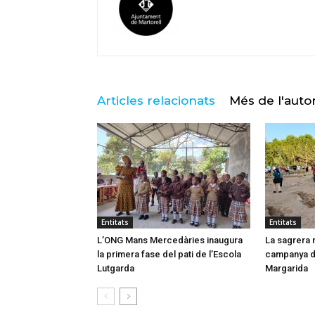
Articles relacionats
Més de l'auto
Entitats
Entitats
L’ONG Mans Mercedàries inaugura
La sagrera 
la primera fase del pati de l’Escola
campanya d
Lutgarda
Margarida