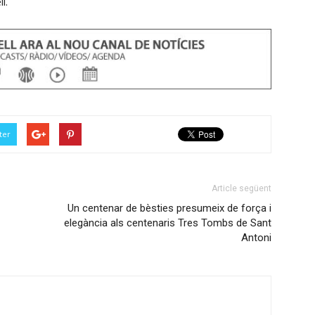
l.
ter
Article següent
Un centenar de bèsties presumeix de força i
elegància als centenaris Tres Tombs de Sant
Antoni