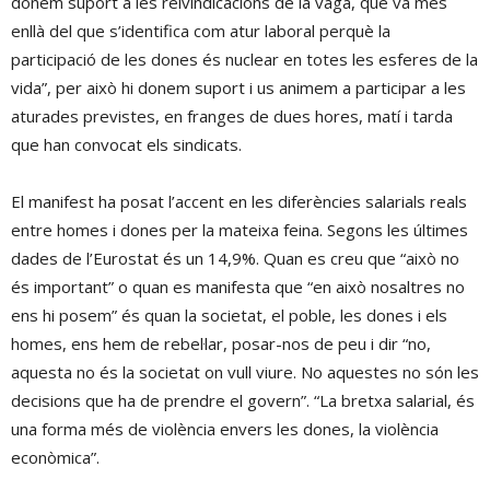
donem suport a les reivindicacions de la vaga, que va més
enllà del que s’identifica com atur laboral perquè la
participació de les dones és nuclear en totes les esferes de la
vida”, per això hi donem suport i us animem a participar a les
aturades previstes, en franges de dues hores, matí i tarda
que han convocat els sindicats.
El manifest ha posat l’accent en les diferències salarials reals
entre homes i dones per la mateixa feina. Segons les últimes
dades de l’Eurostat és un 14,9%. Quan es creu que “això no
és important” o quan es manifesta que “en això nosaltres no
ens hi posem” és quan la societat, el poble, les dones i els
homes, ens hem de rebel·lar, posar-nos de peu i dir “no,
aquesta no és la societat on vull viure. No aquestes no són les
decisions que ha de prendre el govern”. “La bretxa salarial, és
una forma més de violència envers les dones, la violència
econòmica”.