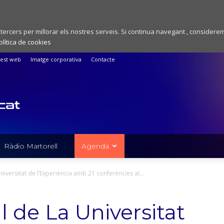
 tercers per millorar els nostres serveis. Si continua navegant , considere
olítica de cookies
est web
Imatge corporativa
Contacte
Ràdio Martorell
Agenda
 Universitat de l’Experiència amb 21 conferències al...
ll de La Universitat