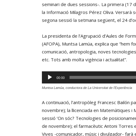
seminari de dues sessions-. La primera (17 d’
la Informació Milagros Pérez Oliva. Versarà 
segona sessió la setmana següent, el 24 d’o
La presidenta de l’Agrupació d’Aules de For
(AFOPA), Muntsa Lamúa, explica que “hem f
comunicació, antropologia, noves tecnologies, f
etc. Tots amb molta vigència i actualitat”.
Reproductor
00:00
d'àudio
Muntsa Lamúa, conductora de La Universitat de l'Experiència
A continuació, l’antropòleg Francesc Bailón par
novembre); la llicenciada en Matemàtiques i M
sessió ‘On sóc? Tecnologies de posicionament
de novembre); el farmacèutic Antoni Torres es
Vives -comunicador, músic i divulgador- farà 