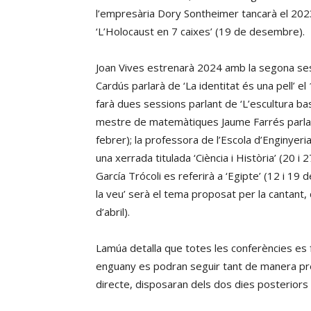
l’empresària Dory Sontheimer tancarà el 2023 
‘L’Holocaust en 7 caixes’ (19 de desembre).
Joan Vives estrenarà 2024 amb la segona sess
Cardús parlarà de ‘La identitat és una pell’ e
farà dues sessions parlant de ‘L’escultura bas
mestre de matemàtiques Jaume Farrés parlarà
febrer); la professora de l’Escola d’Enginyer
una xerrada titulada ‘Ciència i Història’ (20 i 
García Trócoli es referirà a ‘Egipte’ (12 i 19 
la veu’ serà el tema proposat per la cantant
d’abril).
Lamúa detalla que totes les conferències es f
enguany es podran seguir tant de manera pres
directe, disposaran dels dos dies posteriors 