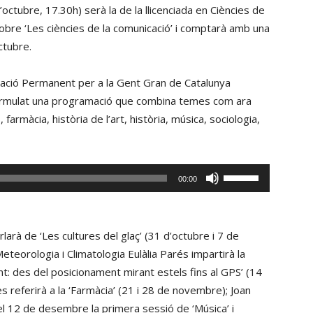
octubre, 17.30h) serà la de la llicenciada en Ciències de
sobre ‘Les ciències de la comunicació’ i comptarà amb una
ctubre.
mació Permanent per a la Gent Gran de Catalunya
ormulat una programació que combina temes com ara
armàcia, història de l’art, història, música, sociologia,
Fe
00:00
servir
les
tecles
larà de ‘Les cultures del glaç’ (31 d’octubre i 7 de
de
eteorologia i Climatologia Eulàlia Parés impartirà la
fletxa
: des del posicionament mirant estels fins al GPS’ (14
cap
 referirà a la ‘Farmàcia’ (21 i 28 de novembre); Joan
amunt/cap
el 12 de desembre la primera sessió de ‘Música’ i