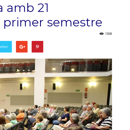
ia amb 21
l primer semestre
1308
witter