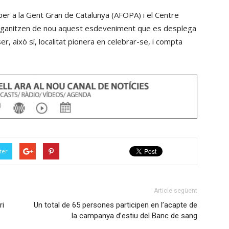
per
er a la Gent Gran de Catalunya (AFOPA) i el Centre
incrementar
 organitzen de nou aquest esdeveniment que es desplega
o
er, això sí, localitat pionera en celebrar-se, i compta
disminuir
el
volum.
ter
Article següent
ri
Un total de 65 persones participen en l’acapte de
la campanya d’estiu del Banc de sang