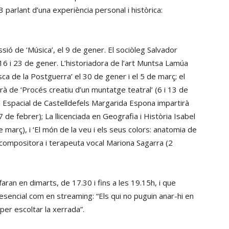
avall
parlant d’una experiència personal i històrica:
per
incrementar
o
ió de ‘Música’, el 9 de gener. El sociòleg Salvador
disminuir
l 16 i 23 de gener. L’historiadora de l’art Muntsa Lamúa
el
ca de la Postguerra’ el 30 de gener i el 5 de març; el
volum.
 de ‘Procés creatiu d’un muntatge teatral’ (6 i 13 de
ia Espacial de Castelldefels Margarida Espona impartirà
27 de febrer); La llicenciada en Geografia i Història Isabel
de març), i ‘El món de la veu i els seus colors: anatomia de
, compositora i terapeuta vocal Mariona Sagarra (2
aran en dimarts, de 17.30 i fins a les 19.15h, i que
encial com en streaming: “Els qui no puguin anar-hi en
per escoltar la xerrada”.