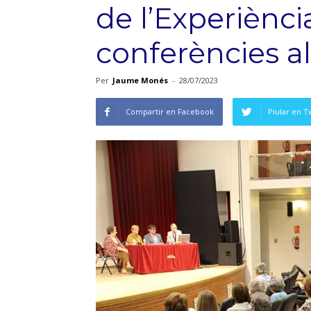
de l’Experiènc
conferències a
Per
Jaume Monés
-
28/07/2023
Compartir en Facebook
Piular en T