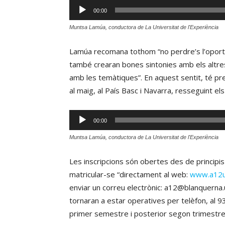
Reproductor
00:00
d'àudio
Muntsa Lamúa, conductora de La Universitat de l'Experiència
Lamúa recomana tothom “no perdre’s l’oportu
també crearan bones sintonies amb els altres 
amb les temàtiques”. En aquest sentit, té prev
al maig, al País Basc i Navarra, resseguint el
Reproductor
00:00
d'àudio
Muntsa Lamúa, conductora de La Universitat de l'Experiència
Les inscripcions són obertes des de principi
matricular-se “directament al web:
www.a12u
enviar un correu electrònic: a12@blanquerna.ur
tornaran a estar operatives per telèfon, al 93
primer semestre i posterior segon trimestre