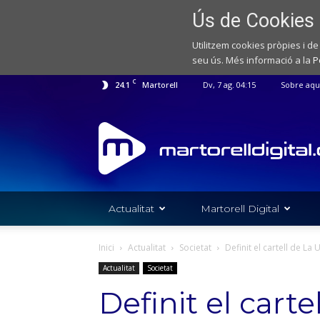
Ús de Cookies
Utilitzem cookies pròpies i de
seu ús. Més informació a la
P
C
24.1
Martorell
Dv, 7 ag. 04:15
Sobre aqu
Web
de
notícies
de
l'Ajuntament
de
Actualitat
Martorell Digital
Martorell
Inici
Actualitat
Societat
Definit el cartell de La
Actualitat
Societat
Definit el carte