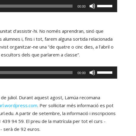
Fe
00:00
servir
les
tecles
nitat d’assistir-hi. No només aprendran, sinó que
de
alumnes i, fins i tot, farem alguna sortida relacionada
fletxa
ist organitzar-ne una “de quatre o cinc dies, a l’abril o
cap
s escultors dels que parlarem a classe”.
amunt/cap
avall
Fe
00:00
per
servir
incrementar
les
o
tecles
s de juliol. Durant aquest agost, Lamúa recomana
disminuir
de
rl.wordpress.com
. Per sol·licitar més informació es pot
el
fletxa
l.edu. A partir de setembre, la informació i inscripcions
volum.
cap
 439 94 59. El preu de la matrícula per tot el curs -
amunt/cap
- serà de 92 euros.
avall