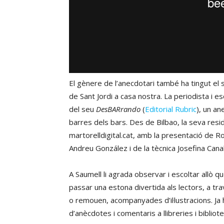
El gènere de l’anecdotari també ha tingut el 
de Sant Jordi a casa nostra. La periodista i e
del seu
DesBARrando
(
Editorial Rubric
), un a
barres dels bars. Des de Bilbao, la seva resid
martorelldigital.cat, amb la presentació de 
Andreu González i de la tècnica Josefina Canal
A Saumell li agrada observar i escoltar allò q
passar una estona divertida als lectors, a tr
o remouen, acompanyades d’il·lustracions. Ja
d’anècdotes i comentaris a llibreries i bibliot