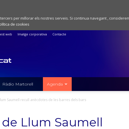
 tercers per millorar els nostres serveis. Si continua navegant , considere
olítica de cookies
est web
Imatge corporativa
Contacte
Ràdio Martorell
Agenda
lum Saumell recull anècdotes de les barres dels bars
 de Llum Saumell