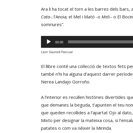
Ara li ha tocat el torn a les barres dels bars
Cata
-; l’Anoia; el Mel i Mató -o
Meli
– o El Boci
somriures”.
Reproductor
00:00
d'àudio
Llum Saumell Pascual
El llibre conté una col·lecció de textos fets p
també n’hi ha alguna d’aquest darrer període
Nerea Landajo Gorroño.
A l’interior es recullen històries divertides 
que demanes la beguda, t’apunten el teu nom i
que queden recollides a l’apartat Ojo al dato, 
Mixto per designar la mateixa cosa, si l’ensala
patates o com va néixer la Mirinda.