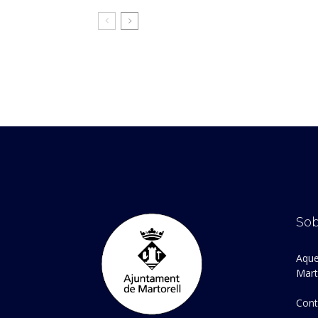
Sob
Aque
Marto
Cont