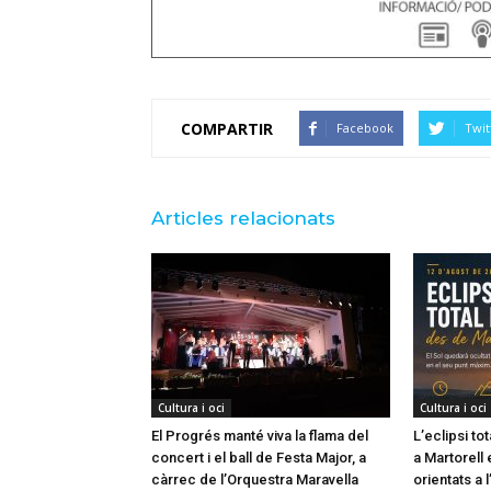
COMPARTIR
Facebook
Twit
Articles relacionats
Cultura i oci
Cultura i oci
El Progrés manté viva la flama del
L’eclipsi to
concert i el ball de Festa Major, a
a Martorell 
càrrec de l’Orquestra Maravella
orientats a l