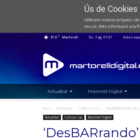
Ús de Cookies
Utilitzem cookies pròpies i de
seu ús. Més informació a la
P
C
31.6
Martorell
Dv, 7 ag. 01:07
Sobre aqu
Web
de
notícies
de
l'Ajuntament
de
Actualitat
Martorell Digital
Martorell
Inici
Actualitat
Cultura i oci
‘DesBARrando’ de L
Actualitat
Cultura i oci
Martorell Digital
‘DesBARrando’