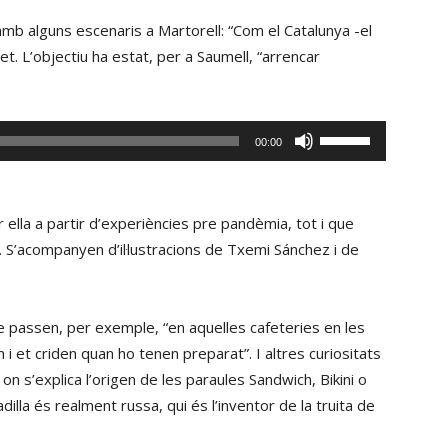
, amb alguns escenaris a Martorell: “Com el Catalunya -el
net. L’objectiu ha estat, per a Saumell, “arrencar
Fe
00:00
servir
les
tecles
er ella a partir d’experiències pre pandèmia, tot i que
de
. S’acompanyen d’il·lustracions de Txemi Sánchez i de
fletxa
cap
amunt/cap
que passen, per exemple, “en aquelles cafeteries en les
avall
 et criden quan ho tenen preparat”. I altres curiositats
per
on s’explica l’origen de les paraules Sandwich, Bikini o
incrementar
dilla és realment russa, qui és l’inventor de la truita de
o
disminuir