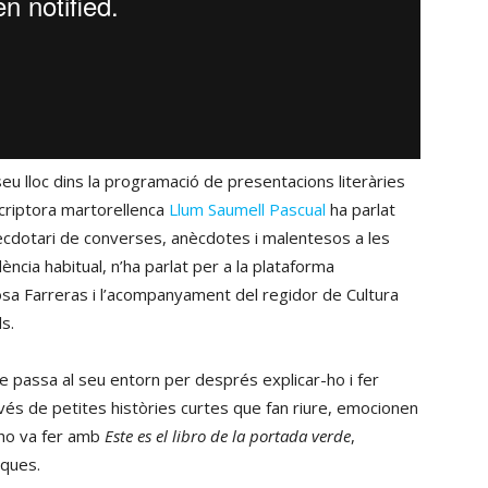
seu lloc dins la programació de presentacions literàries
scriptora martorellenca
Llum Saumell Pascual
ha parlat
necdotari de converses, anècdotes i malentesos a les
ència habitual, n’ha parlat per a la plataforma
Rosa Farreras i l’acompanyament del regidor de Cultura
s.
ue passa al seu entorn per després explicar-ho i fer
avés de petites històries curtes que fan riure, emocionen
 ho va fer amb
Este es el libro de la portada verde
,
eques.