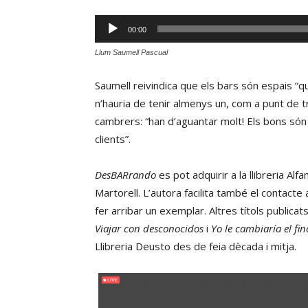
Reproductor
00:00
d'àudio
Llum Saumell Pascual
Saumell reivindica que els bars són espais “q
n’hauria de tenir almenys un, com a punt de tro
cambrers: “han d’aguantar molt! Els bons són
clients”.
DesBARrando
es pot adquirir a la llibreria Al
Martorell. L’autora facilita també el contacte
fer arribar un exemplar. Altres títols publica
Viajar con desconocidos
i
Yo le cambiaría el fin
Llibreria Deusto des de feia dècada i mitja.