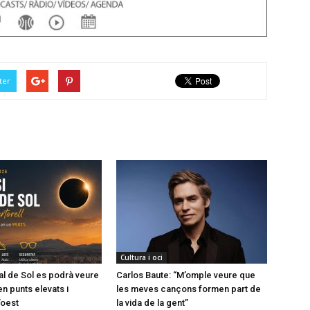
ter
Cultura i oci
tal de Sol es podrà veure
Carlos Baute: “M’omple veure que
en punts elevats i
les meves cançons formen part de
’oest
la vida de la gent”