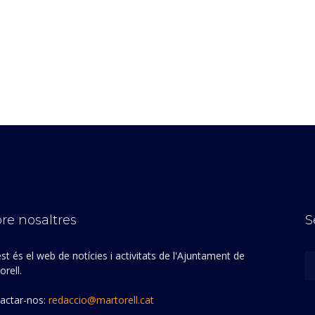
re nosaltres
S
st és el web de notícies i activitats de l'Ajuntament de
rell.
actar-nos:
redaccio@martorell.cat