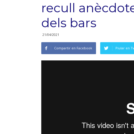
recull anècdote
dels bars
21/04/2021
Compartir en Facebook
Piular en T