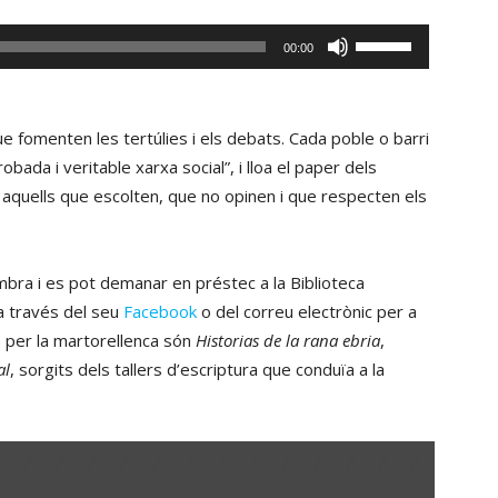
el
Fe
00:00
volum.
servir
les
tecles
ue fomenten les tertúlies i els debats. Cada poble o barri
de
bada i veritable xarxa social”, i lloa el paper dels
fletxa
 aquells que escolten, que no opinen i que respecten els
cap
amunt/cap
avall
fambra i es pot demanar en préstec a la Biblioteca
per
 a través del seu
Facebook
o del correu electrònic per a
incrementar
ts per la martorellenca són
Historias de la rana ebria
,
o
al
, sorgits dels tallers d’escriptura que conduïa a la
disminuir
el
volum.