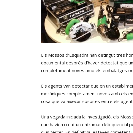
Els Mossos d’Esquadra han detingut tres hom
documental després d’haver detectat que u
completament noves amb els embalatges origina
Els agents van detectar que en un establime
mecàniques completament noves amb els embala
cosa que va aixecar sospites entre els agent
Una vegada iniciada la investigació, els Mos
que havien creat un entramat delinqüencial pe
d’un tercer. En definitiva, estaven cometent 