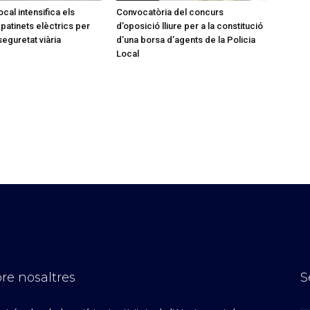
ocal intensifica els
Convocatòria del concurs
patinets elèctrics per
d’oposició lliure per a la constitució
seguretat viària
d’una borsa d’agents de la Policia
Local
re nosaltres
S