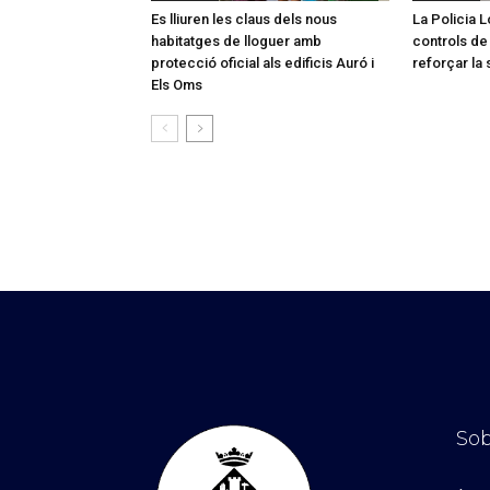
Es lliuren les claus dels nous
La Policia L
habitatges de lloguer amb
controls de 
protecció oficial als edificis Auró i
reforçar la 
Els Oms
Sob