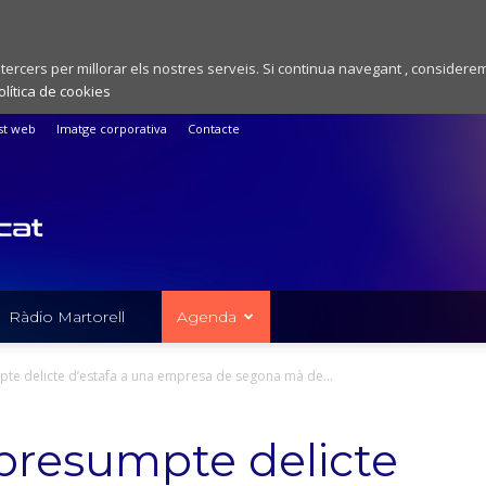
 tercers per millorar els nostres serveis. Si continua navegant , considere
olítica de cookies
st web
Imatge corporativa
Contacte
Ràdio Martorell
Agenda
te delicte d’estafa a una empresa de segona mà de...
presumpte delicte