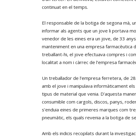
continuat en el temps.
El responsable de la botiga de segona mà, u
informar als agents que un jove li portava mol
venedor de les eines era un jove, de 33 anys 
manteniment en una empresa farmacèutica de
treballant-hi, el jove efectuava compres i co
localitat a nom i càrrec de l’empresa farmacèu
Un treballador de l’empresa ferretera, de 28 
amb el jove i manipulava informàticament els 
tipus de material que venia. D’aquesta maner
consumible com cargols, discos, panys, rodere
s’enduia eines de primeres marques com trepant
pneumàtic, els quals revenia a la botiga de 
Amb els indicis recopilats durant la investig