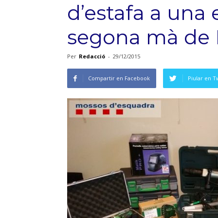
d’estafa a una
segona mà de 
Per
Redacció
-
29/12/2015
Compartir en Facebook
Piular en T