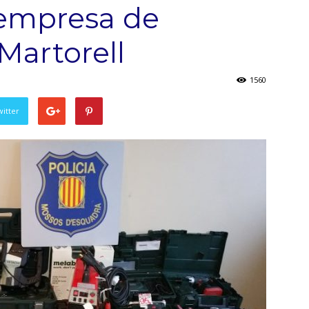
 empresa de
Martorell
1560
witter