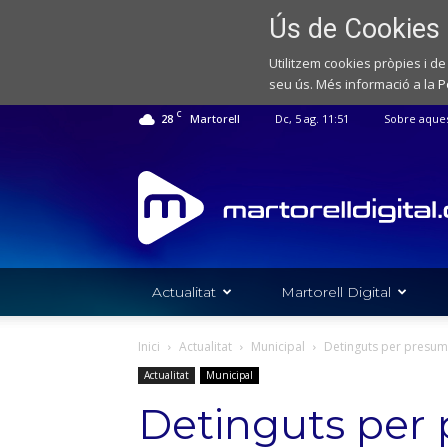
Ús de Cookies
Utilitzem cookies pròpies i de
seu ús. Més informació a la
P
C
28
Martorell
Dc, 5 ag. 11:51
Sobre aque
Web
de
notícies
de
l'Ajuntament
de
Actualitat
Martorell Digital
Martorell
Inici
Actualitat
Municipal
Detinguts per presump
Actualitat
Municipal
Detinguts per 