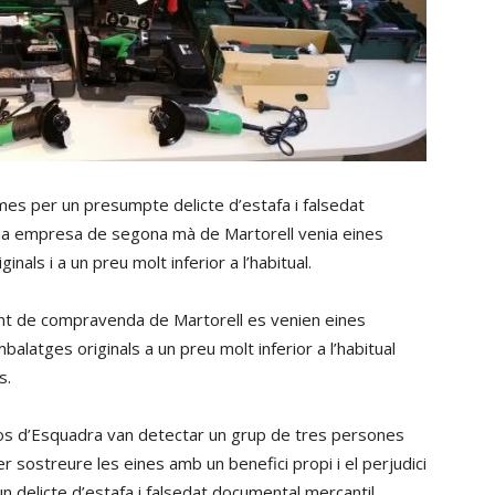
es per un presumpte delicte d’estafa i falsedat
na empresa de segona mà de Martorell venia eines
ls i a un preu molt inferior a l’habitual.
nt de compravenda de Martorell es venien eines
tges originals a un preu molt inferior a l’habitual
s.
sos d’Esquadra van detectar un grup de tres persones
r sostreure les eines amb un benefici propi i el perjudici
un delicte d’estafa i falsedat documental mercantil