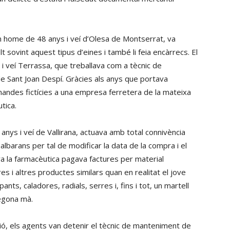
n home de 48 anys i veí d’Olesa de Montserrat, va
t sovint aquest tipus d’eines i també li feia encàrrecs. El
i veí Terrassa, que treballava com a tècnic de
 Sant Joan Despí. Gràcies als anys que portava
mandes fictícies a una empresa ferretera de la mateixa
tica.
anys i veí de Vallirana, actuava amb total connivència
albarans per tal de modificar la data de la compra i el
a la farmacèutica pagava factures per material
s i altres productes similars quan en realitat el jove
s, caladores, radials, serres i, fins i tot, un martell
segona mà.
ació, els agents van detenir el tècnic de manteniment de