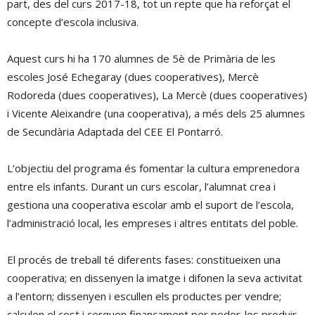
part, des del curs 2017-18, tot un repte que ha reforçat el
concepte d’escola inclusiva.
Aquest curs hi ha 170 alumnes de 5è de Primària de les
escoles José Echegaray (dues cooperatives), Mercè
Rodoreda (dues cooperatives), La Mercè (dues cooperatives)
i Vicente Aleixandre (una cooperativa), a més dels 25 alumnes
de Secundària Adaptada del CEE El Pontarró.
L’objectiu del programa és fomentar la cultura emprenedora
entre els infants. Durant un curs escolar, l’alumnat crea i
gestiona una cooperativa escolar amb el suport de l’escola,
l’administració local, les empreses i altres entitats del poble.
El procés de treball té diferents fases: constitueixen una
cooperativa; en dissenyen la imatge i difonen la seva activitat
a l’entorn; dissenyen i escullen els productes per vendre;
calculen el cost i cerquen finançament per poder-los produir.