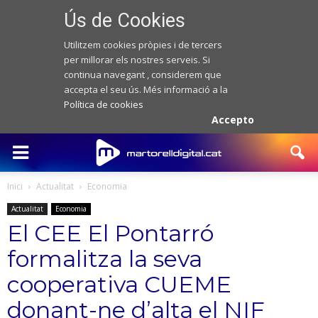
Ús de Cookies
Utilitzem cookies pròpies i de tercers
per millorar els nostres serveis. Si
continua navegant , considerem que
accepta el seu ús. Més informació a la
Política de cookies
Accepto
Inici
Actualitat
Economia
Actualitat
Economia
El CEE El Pontarró
formalitza la seva
cooperativa CUEME
donant-ne d’alta el NIF