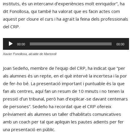
instituts, és un intercanvi d’experiències molt enriquidor”, ha
dit Fonollosa, qui també ha valorat que es facin actes com
aquest per cloure el curs i ha agraït la feina dels professionals
del CRP.
Reproductor
00:00
00:00
d'àudio
Xavier Fonollosa, alcalde de Martorell
Joan Sedeño, membre de l’equip del CRP, ha indicat que “per
als alumnes és un repte, en el què intervé la incertesa i la por
de fer-ho bé. La presentació important i puntuable és la que
fan als centres, aquí fan un resum de 10 minuts i no tenen la
pressió d’un tribunal, però han d’explicar-se davant centenars
de persones”. Sedeño ha recordat que el CRP ofereix
prèviament als alumnes un taller d’habilitats comunicatives
amb un coach per tal que apliquin les pautes adients per fer
una presentació en públic.