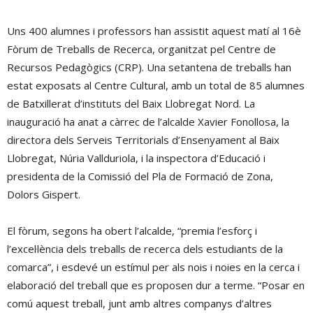
Uns 400 alumnes i professors han assistit aquest matí al 16è
Fòrum de Treballs de Recerca, organitzat pel Centre de
Recursos Pedagògics (CRP). Una setantena de treballs han
estat exposats al Centre Cultural, amb un total de 85 alumnes
de Batxillerat d’instituts del Baix Llobregat Nord. La
inauguració ha anat a càrrec de l’alcalde Xavier Fonollosa, la
directora dels Serveis Territorials d’Ensenyament al Baix
Llobregat, Núria Vallduriola, i la inspectora d’Educació i
presidenta de la Comissió del Pla de Formació de Zona,
Dolors Gispert.
El fòrum, segons ha obert l’alcalde, “premia l’esforç i
l’excel·lència dels treballs de recerca dels estudiants de la
comarca”, i esdevé un estímul per als nois i noies en la cerca i
elaboració del treball que es proposen dur a terme. “Posar en
comú aquest treball, junt amb altres companys d’altres