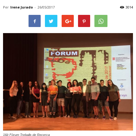
Per
Irene Jurado
-
26/05/2017
3014
16è Fòrum Treballs de Recerca