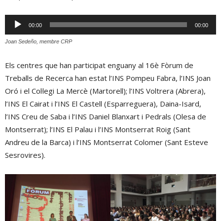
Reproductor
00:00
00:00
d'àudio
Joan Sedeño, membre CRP
Els centres que han participat enguany al 16è Fòrum de
Treballs de Recerca han estat l’INS Pompeu Fabra, l’INS Joan
Oró i el Col·legi La Mercè (Martorell); l’INS Voltrera (Abrera),
l’INS El Cairat i l’INS El Castell (Esparreguera), Daina-Isard,
l’INS Creu de Saba i l’INS Daniel Blanxart i Pedrals (Olesa de
Montserrat); l’INS El Palau i l’INS Montserrat Roig (Sant
Andreu de la Barca) i l’INS Montserrat Colomer (Sant Esteve
Sesrovires).