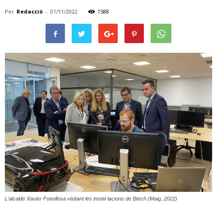
Per
Redacció
-
01/11/2022
1588
L'alcalde Xavier Fonollosa visitant les instal·lacions de Btech (Maig, 2022)