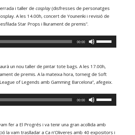
xerrada i taller de
cosplay
(disfresses de personatges
play. A les 14.00h, concert de Younenki i revisió de
desfilada Star Props i lliurament de premis”.
Fe
00:00
servir
les
tecles
aurà un nou taller de pintar tote bags. A les 17.00h,
de
urament de premis. A la mateixa hora, torneig de Soft
fletxa
e League of Legends amb Gamming Barcelona”, afegeix.
cap
amunt/cap
Fe
00:00
avall
servir
per
les
incrementar
tecles
vam fer a El Progrés i va tenir una gran acollida amb
o
de
ió la vam traslladar a Ca n’Oliveres amb 40 expositors i
disminuir