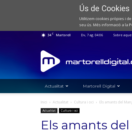
Ús de Cookies
Utilitzem cookies pròpies i de
seu ús. Més informació a la
P
C
34
Martorell
Dv, 7 ag. 04:06
Sobre aque
Web
de
notícies
de
l'Ajuntament
de
Actualitat
Martorell Digital
Martorell
Inici
Actualitat
Cultura i oci
Els amants del Manga
Actualitat
Cultura i oci
Els amants del