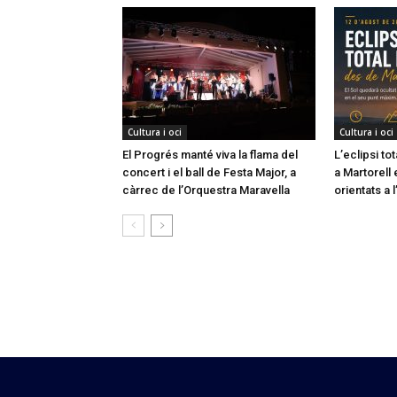
Cultura i oci
Cultura i oci
El Progrés manté viva la flama del
L’eclipsi to
concert i el ball de Festa Major, a
a Martorell 
càrrec de l’Orquestra Maravella
orientats a l