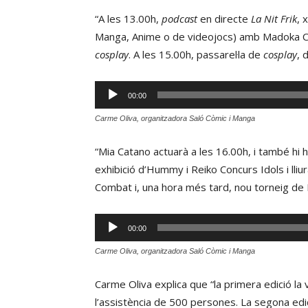
“A les 13.00h,
podcast
en directe
La Nit Frik
, 
Manga, Anime o de videojocs) amb Madoka Cos
cosplay
. A les 15.00h, passarel·la de
cosplay
, 
Reproductor
00:00
d'àudio
Carme Oliva, organitzadora Saló Còmic i Manga
“Mia Catano actuarà a les 16.00h, i també hi h
exhibició d’Hummy i Reiko Concurs Idols i lli
Combat i, una hora més tard, nou torneig d
Reproductor
00:00
d'àudio
Carme Oliva, organitzadora Saló Còmic i Manga
Carme Oliva explica que “la primera edició la 
l’assistència de 500 persones. La segona edic