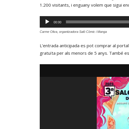
1.200 visitants, i enguany volem que sigui en
Reproductor
00:00
d'àudio
Carme Oliva, organitzadora Saló Còmic i Manga
L’entrada anticipada es pot comprar al porta
gratuïta per als menors de 5 anys. També es 