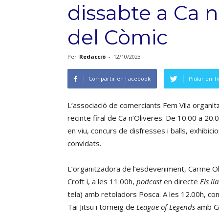
dissabte a Ca n
del Còmic
Per
Redacció
-
12/10/2023
Compartir en Facebook
Piular en T
L’associació de comerciants Fem Vila organitz
recinte firal de Ca n’Oliveres. De 10.00 a 20
en viu, concurs de disfresses i balls, exhibicion
convidats.
L’organitzadora de l’esdeveniment, Carme Oli
Croft i, a les 11.00h,
podcast
en directe
Els ll
tela) amb retoladors Posca. A les 12.00h, con
Tai Jitsu i torneig de
League of Legends
amb Ga