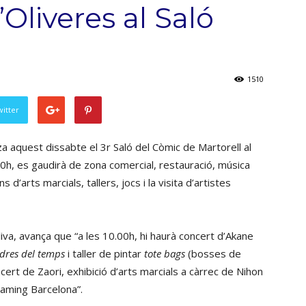
’Oliveres al Saló
1510
witter
a aquest dissabte el 3r Saló del Còmic de Martorell al
.00h, es gaudirà de zona comercial, restauració, música
s d’arts marcials, tallers, jocs i la visita d’artistes
va, avança que “a les 10.00h, hi haurà concert d’Akane
adres del temps
i taller de pintar
tote bags
(bosses de
cert de Zaori, exhibició d’arts marcials a càrrec de Nihon
ming Barcelona”.