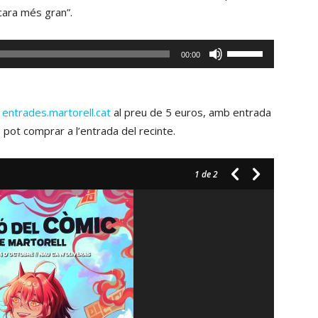
fletxa
cara més gran”.
el
cap
volum.
amunt/cap
Fe
00:00
avall
servir
per
les
incrementar
tecles
l
entrades.martorell.cat
al preu de 5 euros, amb entrada
o
de
pot comprar a l’entrada del recinte.
disminuir
fletxa
el
cap
volum.
1
de 2
amunt/cap
avall
per
incrementar
o
disminuir
el
volum.