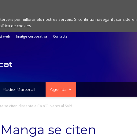
 tercers per millorar els nostres serveis. Si continua navegant , considere
olítica de cookies
st web
Imatge corporativa
Contacte
Ràdio Martorell
Agenda
 se citen dissabte a Ca n’Oliveres al Saló...
 Manga se citen