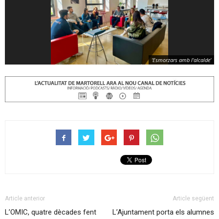
'Esmorzars amb l'alcalde'
Article anterior
Article següent
L’OMIC, quatre dècades fent
L’Ajuntament porta els alumnes