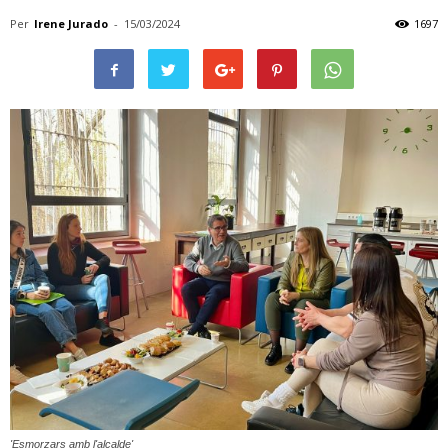
Per
Irene Jurado
-
15/03/2024
1697
'Esmorzars amb l'alcalde'