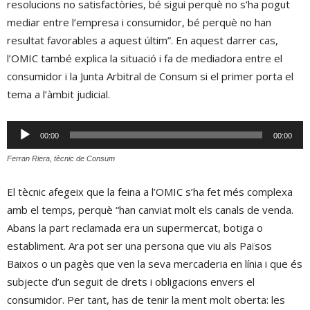
resolucions no satisfactòries, bé sigui perquè no s’ha pogut
mediar entre l’empresa i consumidor, bé perquè no han
resultat favorables a aquest últim”. En aquest darrer cas,
l’OMIC també explica la situació i fa de mediadora entre el
consumidor i la Junta Arbitral de Consum si el primer porta el
tema a l’àmbit judicial.
Reproductor
00:00
00:00
d'àudio
Ferran Riera, tècnic de Consum
El tècnic afegeix que la feina a l’OMIC s’ha fet més complexa
amb el temps, perquè “han canviat molt els canals de venda.
Abans la part reclamada era un supermercat, botiga o
establiment. Ara pot ser una persona que viu als Països
Baixos o un pagès que ven la seva mercaderia en línia i que és
subjecte d’un seguit de drets i obligacions envers el
consumidor. Per tant, has de tenir la ment molt oberta: les