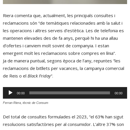
Riera comenta que, actualment, les principals consultes i
reclamacions són “de temàtiques relacionades amb la salut i
les operacions i altres serveis d’estètica. Les de telefonia es
mantenen elevades des de fa anys, perquè hi ha una allau
d’ofertes i canviem molt sovint de companyia. I estan
emergent molt les reclamacions sobre compres en línia”.
Ja de manera puntual, segons època de l’any, repuntes “les
reclamacions de bitllets per vacances, la campanya comercial
de Reis o el
Black Friday
“.
Reproductor
00:00
00:00
d'àudio
Ferran Riera, tècnic de Consum
Del total de consultes formulades el 2023, “el 63% han sigut
resolucions satisfactòries per al consumidor. L’altre 37% son