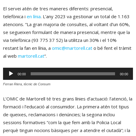
El servei atén de tres maneres diferents: presencial,
telefònica i
en línia
. L’any 2023 va gestionar un total de 1.163
atencions. “La gran majoria de consultes, al voltant d’un 60%,
se segueixen formulant de manera presencial, mentre que la
via telefònica (93
775 37 52
) la utilitza un 30% i el 10%
restant la fan en línia, a
omic@martorell.cat
o bé fent el tràmit
al web
martorell.cat
“.
Reproductor
00:00
00:00
d'àudio
Ferran Riera, tècnic de Consum
L’OMIC de Martorell té tres grans línies d’actuació: l’atenció, la
formació i l’educació al consumidor. La primera atén tot tipus
de queixes, reclamacions i denúncies; la segona inclou
sessions formatives “com la que fem amb la Policia Local
perquè tinguin nocions bàsiques per a atendre el ciutadà”; i la