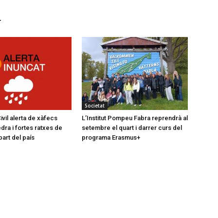
r
Societat
vil alerta de xàfecs
L’Institut Pompeu Fabra reprendrà al
dra i fortes ratxes de
setembre el quart i darrer curs del
part del país
programa Erasmus+