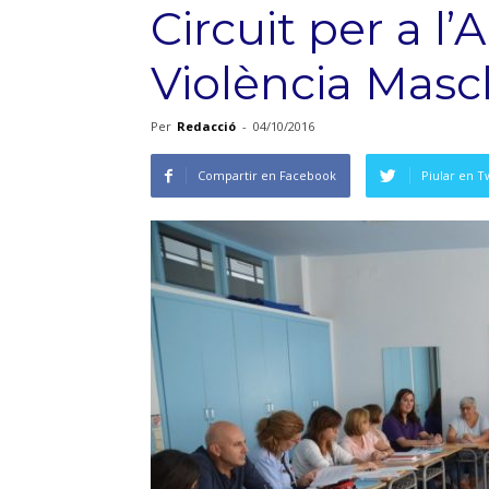
Circuit per a l
Violència Mascl
Per
Redacció
-
04/10/2016
Compartir en Facebook
Piular en T