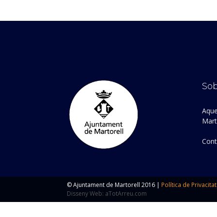
Sob
Aque
Marto
Cont
© Ajuntament de Martorell 2016 |
Política de Privacitat
Disseny Web: aTotArreu.com