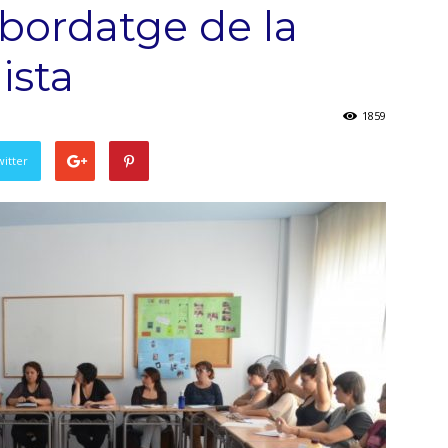
’Abordatge de la
ista
1859
witter