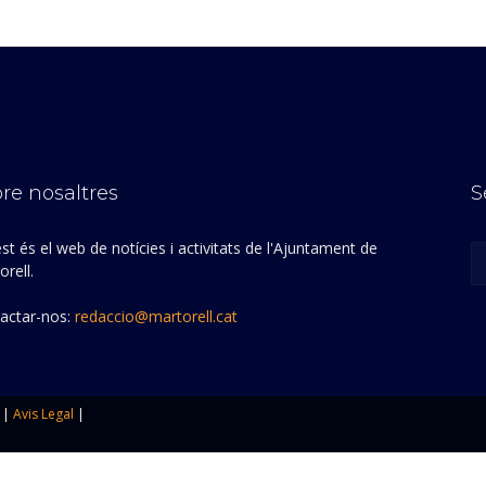
re nosaltres
S
st és el web de notícies i activitats de l'Ajuntament de
rell.
actar-nos:
redaccio@martorell.cat
|
Avis Legal
|