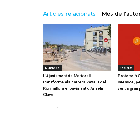
Articles relacionats
Més de l'auto
Municipal
Societat
L’Ajuntament de Martorell
Protecció Ci
transforma els carrers Revall i del
intensos, pe
Riu i millora el paviment d’Anselm
vent a gran 
Clavé