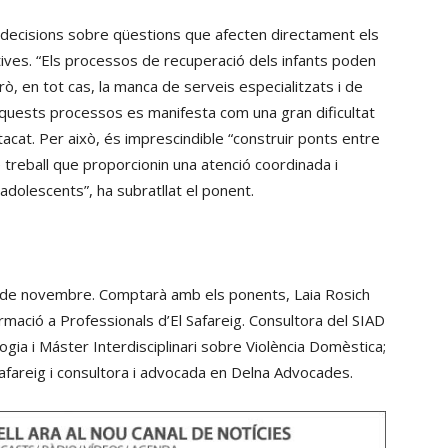
les decisions sobre qüestions que afecten directament els
lictives. “Els processos de recuperació dels infants poden
ò, en tot cas, la manca de serveis especialitzats i de
uests processos es manifesta com una gran dificultat
tacat. Per això, és imprescindible “construir ponts entre
e treball que proporcionin una atenció coordinada i
 adolescents”, ha subratllat el ponent.
18 de novembre. Comptarà amb els ponents, Laia Rosich
ormació a Professionals d’El Safareig. Consultora del SIAD
logia i Máster Interdisciplinari sobre Violència Domèstica;
Safareig i consultora i advocada en Delna Advocades.