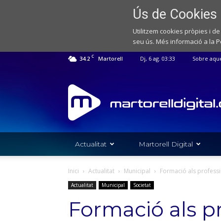
Ús de Cookies
Utilitzem cookies pròpies i de
seu ús. Més informació a la
P
C
34.2
Martorell
Dj, 6 ag. 03:33
Sobre aqu
Web
de
notícies
de
l'Ajuntament
de
Actualitat
Martorell Digital
Martorell
Inici
Actualitat
Municipal
Formació als professio
Actualitat
Municipal
Societat
Formació als pr