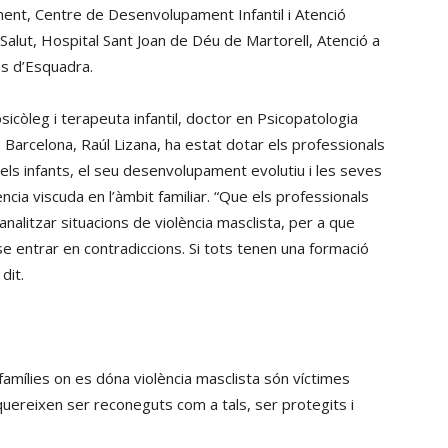
ment, Centre de Desenvolupament Infantil i Atenció
 Salut, Hospital Sant Joan de Déu de Martorell, Atenció a
os d’Esquadra.
sicòleg i terapeuta infantil, doctor en Psicopatologia
 Barcelona, Raúl Lizana, ha estat dotar els professionals
els infants, el seu desenvolupament evolutiu i les seves
ncia viscuda en l’àmbit familiar. “Que els professionals
analitzar situacions de violència masclista, per a que
e entrar en contradiccions. Si tots tenen una formació
dit.
famílies on es dóna violència masclista són víctimes
equereixen ser reconeguts com a tals, ser protegits i