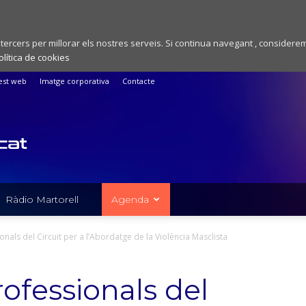
 tercers per millorar els nostres serveis. Si continua navegant , considere
olítica de cookies
est web
Imatge corporativa
Contacte
Ràdio Martorell
Agenda
nals del Circuit per a l’Abordatge de la Violència Masclista
ofessionals del