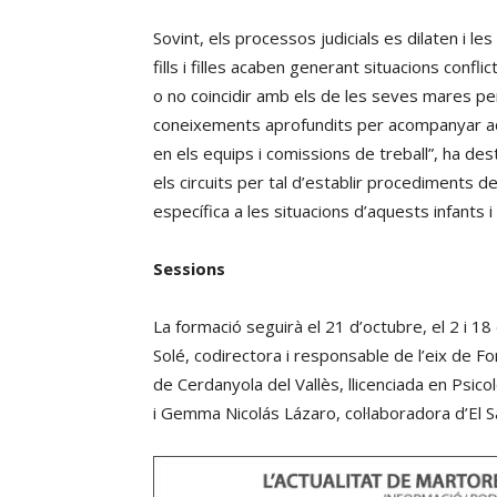
Sovint, els processos judicials es dilaten i 
fills i filles acaben generant situacions conf
o no coincidir amb els de les seves mares per
coneixements aprofundits per acompanyar aq
en els equips i comissions de treball”, ha des
els circuits per tal d’establir procediments d
específica a les situacions d’aquests infants i
Sessions
La formació seguirà el 21 d’octubre, el 2 i 
Solé, codirectora i responsable de l’eix de F
de Cerdanyola del Vallès, llicenciada en Psico
i Gemma Nicolás Lázaro, col·laboradora d’El 