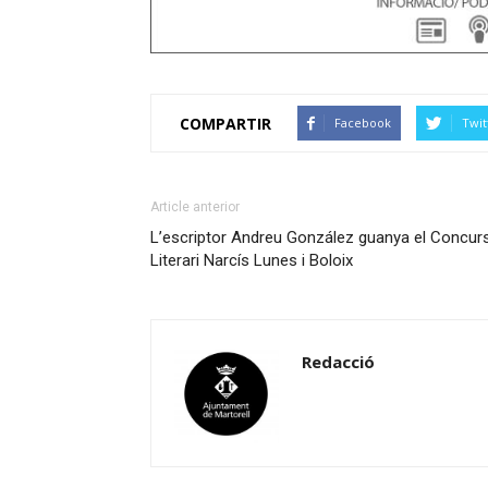
COMPARTIR
Facebook
Twit
Article anterior
L’escriptor Andreu González guanya el Concur
Literari Narcís Lunes i Boloix
Redacció