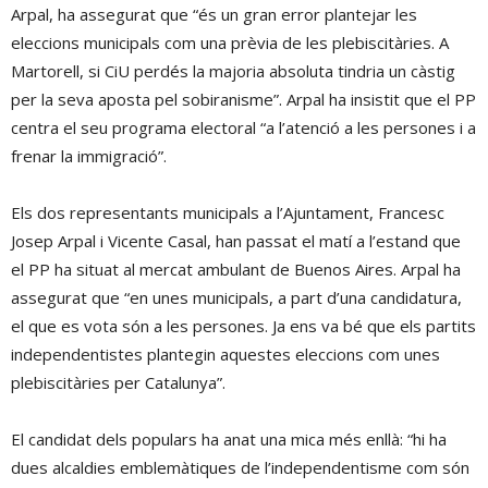
Arpal, ha assegurat que “és un gran error plantejar les
eleccions municipals com una prèvia de les plebiscitàries. A
Martorell, si CiU perdés la majoria absoluta tindria un càstig
per la seva aposta pel sobiranisme”. Arpal ha insistit que el PP
centra el seu programa electoral “a l’atenció a les persones i a
frenar la immigració”.
Els dos representants municipals a l’Ajuntament, Francesc
Josep Arpal i Vicente Casal, han passat el matí a l’estand que
el PP ha situat al mercat ambulant de Buenos Aires. Arpal ha
assegurat que “en unes municipals, a part d’una candidatura,
el que es vota són a les persones. Ja ens va bé que els partits
independentistes plantegin aquestes eleccions com unes
plebiscitàries per Catalunya”.
El candidat dels populars ha anat una mica més enllà: “hi ha
dues alcaldies emblemàtiques de l’independentisme com són