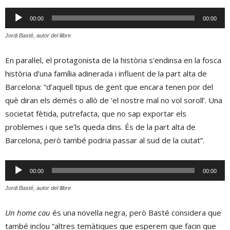
Reproductor
00:00
00:00
d'àudio
Jordi Basté, autor del llibre
En paral·lel, el protagonista de la història s’endinsa en la fosca
història d’una família adinerada i influent de la part alta de
Barcelona: “d’aquell tipus de gent que encara tenen por del
què diran els demés o allò de ‘el nostre mal no vol soroll’. Una
societat fètida, putrefacta, que no sap exportar els
problemes i que se’ls queda dins. És de la part alta de
Barcelona, però també podria passar al sud de la ciutat”.
Reproductor
00:00
00:00
d'àudio
Jordi Basté, autor del llibre
Un home cau
és una novel·la negra, però Basté considera que
també inclou “altres temàtiques que esperem que facin que