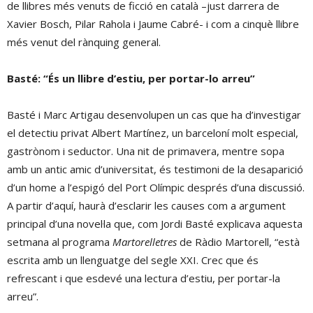
de llibres més venuts de ficció en català –just darrera de
Xavier Bosch, Pilar Rahola i Jaume Cabré- i com a cinquè llibre
més venut del rànquing general.
Basté: “És un llibre d’estiu, per portar-lo arreu”
Basté i Marc Artigau desenvolupen un cas que ha d’investigar
el detectiu privat Albert Martínez, un barceloní molt especial,
gastrònom i seductor. Una nit de primavera, mentre sopa
amb un antic amic d’universitat, és testimoni de la desaparició
d’un home a l’espigó del Port Olímpic després d’una discussió.
A partir d’aquí, haurà d’esclarir les causes com a argument
principal d’una novel·la que, com Jordi Basté explicava aquesta
setmana al programa
Martorelletres
de Ràdio Martorell, “està
escrita amb un llenguatge del segle XXI. Crec que és
refrescant i que esdevé una lectura d’estiu, per portar-la
arreu”.