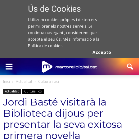
Ús de Cookies
Utilitzem cookies pròpies i de tercers
per millorar els nostres serveis. Si
continua navegant , considerem que
accepta el seu ús. Més informació a la
Política de cookies
Accepto
Inici
Actualitat
Cultura i oci
Actualitat
Cultura i oci
Jordi Basté visitarà la
Biblioteca dijous per
presentar la seva exitosa
primera novel·la