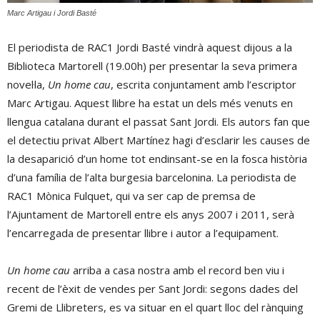
Marc Artigau i Jordi Basté
El periodista de RAC1 Jordi Basté vindrà aquest dijous a la
Biblioteca Martorell (19.00h) per presentar la seva primera
novel·la,
Un home cau
, escrita conjuntament amb l’escriptor
Marc Artigau. Aquest llibre ha estat un dels més venuts en
llengua catalana durant el passat Sant Jordi. Els autors fan que
el detectiu privat Albert Martínez hagi d’esclarir les causes de
la desaparició d’un home tot endinsant-se en la fosca història
d’una família de l’alta burgesia barcelonina. La periodista de
RAC1 Mònica Fulquet, qui va ser cap de premsa de
l’Ajuntament de Martorell entre els anys 2007 i 2011, serà
l’encarregada de presentar llibre i autor a l’equipament.
Un home cau
arriba a casa nostra amb el record ben viu i
recent de l’èxit de vendes per Sant Jordi: segons dades del
Gremi de Llibreters, es va situar en el quart lloc del rànquing