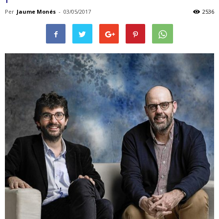
Per
Jaume Monés
-
03/05/2017
2536