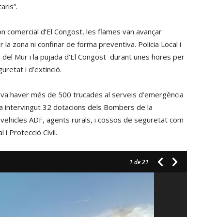
aris”.
gon comercial d’El Congost, les flames van avançar
la zona ni confinar de forma preventiva. Policia Local i
rer del Mur i la pujada d’El Congost durant unes hores per
guretat i d’extinció.
 hi va haver més de 500 trucades al serveis d’emergència
 ha intervingut 32 dotacions dels Bombers de la
4 vehicles ADF, agents rurals, i cossos de seguretat com
i Protecció Civil.
1
de 21