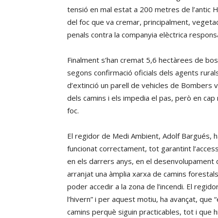
tensió en mal estat a 200 metres de l’antic Ho
del foc que va cremar, principalment, vegetaci
penals contra la companyia elèctrica responsabl
Finalment s’han cremat 5,6 hectàrees de bosc
segons confirmació oficials dels agents rural
d’extinció un parell de vehicles de Bombers 
dels camins i els impedia el pas, però en cap
foc.
El regidor de Medi Ambient, Adolf Bargués, h
funcionat correctament, tot garantint l’access
en els darrers anys, en el desenvolupament de
arranjat una àmplia xarxa de camins foresta
poder accedir a la zona de l’incendi. El regido
l’hivern” i per aquest motiu, ha avançat, que 
camins perquè siguin practicables, tot i que 