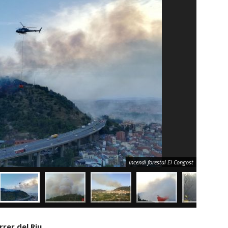
Incendi forestal El Congost
rer del Riu