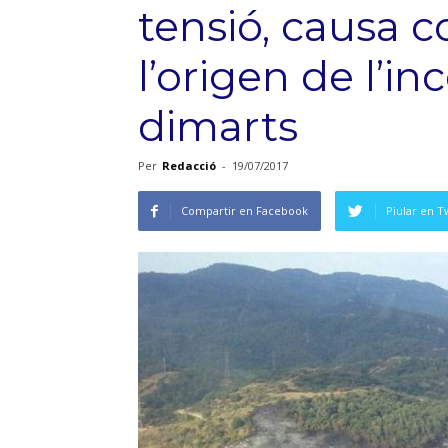
tensió, causa 
l’origen de l’in
dimarts
Per
Redacció
-
19/07/2017
Compartir en Facebook
Piular en T