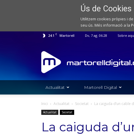
Ús de Cookies
Utilitzem cookies pròpies i de
seu ús. Més informació a la
P
C
24.1
Martorell
Dv, 7 ag. 06:28
Sobre aqu
Web
de
notícies
de
l'Ajuntament
de
Actualitat
Martorell Digital
Martorell
Inici
Actualitat
Societat
La caiguda d’un cable d
Actualitat
Societat
La caiguda d’u