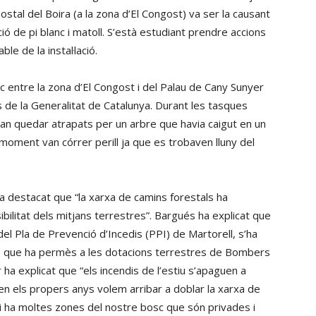
stal del Boira (a la zona d’El Congost) va ser la causant
ó de pi blanc i matoll. S’està estudiant prendre accions
e de la instal·lació.
 entre la zona d’El Congost i del Palau de Cany Sunyer
s de la Generalitat de Catalunya. Durant les tasques
van quedar atrapats per un arbre que havia caigut en un
 moment van córrer perill ja que es trobaven lluny del
a destacat que “la xarxa de camins forestals ha
ibilitat dels mitjans terrestres”. Bargués ha explicat que
l Pla de Prevenció d’Incedis (PPI) de Martorell, s’ha
ls que ha permès a les dotacions terrestres de Bombers
r ha explicat que “els incendis de l’estiu s’apaguen a
“en els propers anys volem arribar a doblar la xarxa de
hi ha moltes zones del nostre bosc que són privades i