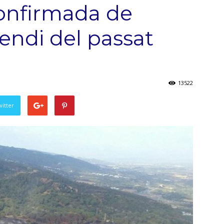
confirmada de
cendi del passat
13522
witter