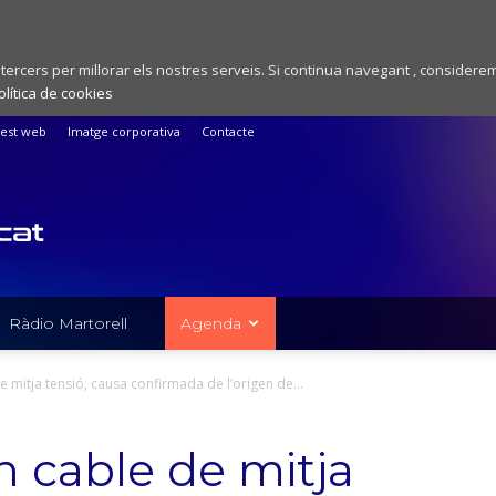
 tercers per millorar els nostres serveis. Si continua navegant , considere
olítica de cookies
est web
Imatge corporativa
Contacte
Ràdio Martorell
Agenda
e mitja tensió, causa confirmada de l’origen de...
n cable de mitja