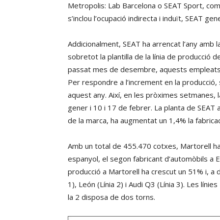
Metropolis: Lab Barcelona o SEAT Sport, com
s’inclou l’ocupació indirecta i induït, SEAT g
Addicionalment, SEAT ha arrencat l’any amb 
sobretot la plantilla de la línia de producció 
passat mes de desembre, aquests empleats es
Per respondre a l’increment en la producció,
aquest any. Així, en les pròximes setmanes, l
gener i 10 i 17 de febrer. La planta de SEAT a
de la marca, ha augmentat un 1,4% la fabricac
Amb un total de 455.470 cotxes, Martorell ha r
espanyol, el segon fabricant d’automòbils a Eu
producció a Martorell ha crescut un 51% i, a d
1), León (Línia 2) i Audi Q3 (Línia 3). Les lí
la 2 disposa de dos torns.