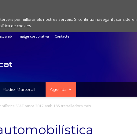
 tercers per millorar els nostres serveis. Si continua navegant , considere
olítica de cookies
est web
Imatge corporativa
Contacte
Ràdio Martorell
Agenda
ilística SEAT tanca 2017 amb 185 treballadors més
utomobilística