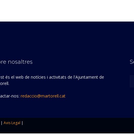
re nosaltres
S
st és el web de notícies i activitats de l'Ajuntament de
rell.
actar-nos:
redaccio@martorell.cat
|
Avis Legal
|