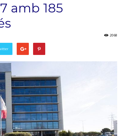
17 amb 185
és
2068
witter