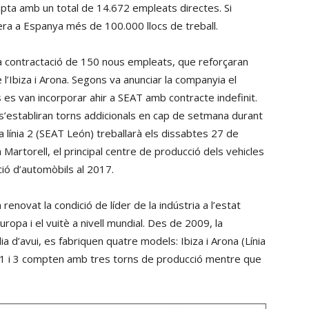
pta amb un total de 14.672 empleats directes. Si
enera a Espanya més de 100.000 llocs de treball.
la contractació de 150 nous empleats, que reforçaran
de l’Ibiza i Arona. Segons va anunciar la companyia el
 van incorporar ahir a SEAT amb contracte indefinit.
 s’establiran torns addicionals en cap de setmana durant
a línia 2 (SEAT León) treballarà els dissabtes 27 de
 Martorell, el principal centre de producció dels vehicles
ió d’automòbils al 2017.
enovat la condició de líder de la indústria a l’estat
ropa i el vuitè a nivell mundial. Des de 2009, la
ia d’avui, es fabriquen quatre models: Ibiza i Arona (Línia
nies 1 i 3 compten amb tres torns de producció mentre que