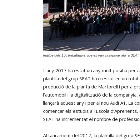
Imatge dels 150 treballadors que es van incorporar ahir a SEAT
L’any 2017 ha estat un any molt positiu per a
plantilla del grup SEAT ha crescut en un total
producció de la planta de Martorell i per a pr
l’automòbil i la digitalització de la companyi
llançarà aquest any i per al nou Audi A1. La
començar els estudis a l’Escola d’Aprenents,
SEAT ha incrementat el nombre de professio
Al tancament del 2017, la plantilla del grup SE