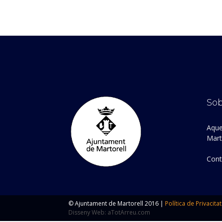
Sob
Aque
Marto
Cont
© Ajuntament de Martorell 2016 |
Política de Privacitat
Disseny Web: aTotArreu.com