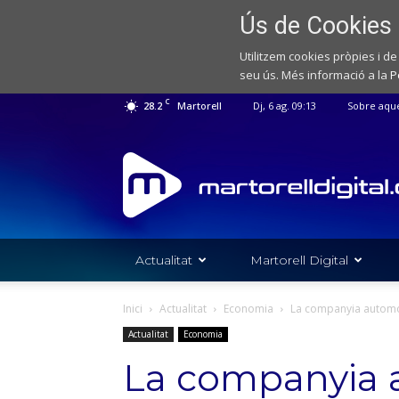
Ús de Cookies
Utilitzem cookies pròpies i de
seu ús. Més informació a la
P
C
28.2
Martorell
Dj, 6 ag. 09:13
Sobre aqu
Web
de
notícies
de
l'Ajuntament
de
Actualitat
Martorell Digital
Martorell
Inici
Actualitat
Economia
La companyia automob
Actualitat
Economia
La companyia a