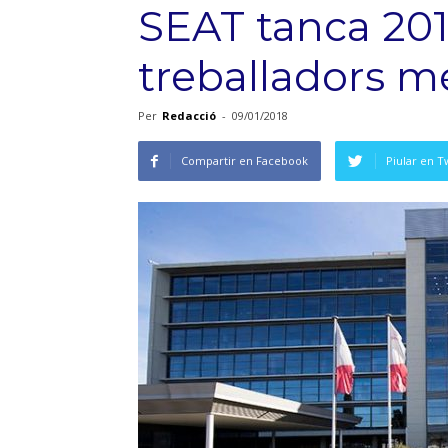
SEAT tanca 20
treballadors m
Per
Redacció
-
09/01/2018
Compartir en Facebook
Piular en T