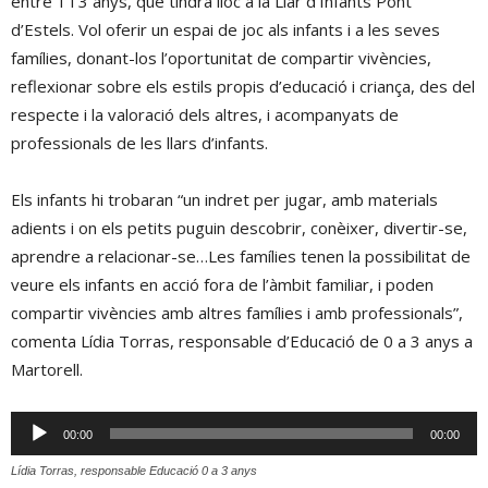
entre 1 i 3 anys, que tindrà lloc a la Llar d’Infants Pont
d’Estels. Vol oferir un espai de joc als infants i a les seves
famílies, donant-los l’oportunitat de compartir vivències,
reflexionar sobre els estils propis d’educació i criança, des del
respecte i la valoració dels altres, i acompanyats de
professionals de les llars d’infants.
Els infants hi trobaran “un indret per jugar, amb materials
adients i on els petits puguin descobrir, conèixer, divertir-se,
aprendre a relacionar-se…Les famílies tenen la possibilitat de
veure els infants en acció fora de l’àmbit familiar, i poden
compartir vivències amb altres famílies i amb professionals”,
comenta Lídia Torras, responsable d’Educació de 0 a 3 anys a
Martorell.
Reproductor
00:00
00:00
d'àudio
Lídia Torras, responsable Educació 0 a 3 anys