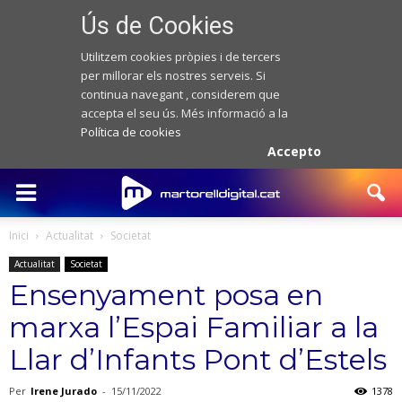
Ús de Cookies
Utilitzem cookies pròpies i de tercers
per millorar els nostres serveis. Si
continua navegant , considerem que
accepta el seu ús. Més informació a la
Política de cookies
Accepto
Inici
Actualitat
Societat
Actualitat
Societat
Ensenyament posa en
marxa l’Espai Familiar a la
Llar d’Infants Pont d’Estels
Per
Irene Jurado
-
15/11/2022
1378