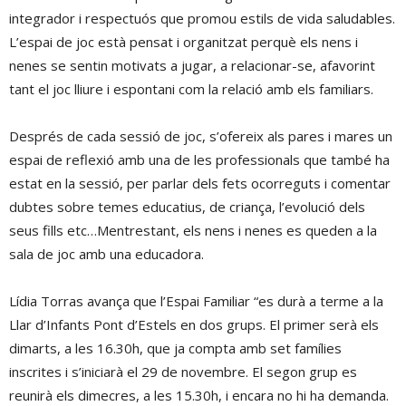
integrador i respectuós que promou estils de vida saludables.
L’espai de joc està pensat i organitzat perquè els nens i
nenes se sentin motivats a jugar, a relacionar-se, afavorint
tant el joc lliure i espontani com la relació amb els familiars.
Després de cada sessió de joc, s’ofereix als pares i mares un
espai de reflexió amb una de les professionals que també ha
estat en la sessió, per parlar dels fets ocorreguts i comentar
dubtes sobre temes educatius, de criança, l’evolució dels
seus fills etc…Mentrestant, els nens i nenes es queden a la
sala de joc amb una educadora.
Lídia Torras avança que l’Espai Familiar “es durà a terme a la
Llar d’Infants Pont d’Estels en dos grups. El primer serà els
dimarts, a les 16.30h, que ja compta amb set famílies
inscrites i s’iniciarà el 29 de novembre. El segon grup es
reunirà els dimecres, a les 15.30h, i encara no hi ha demanda.