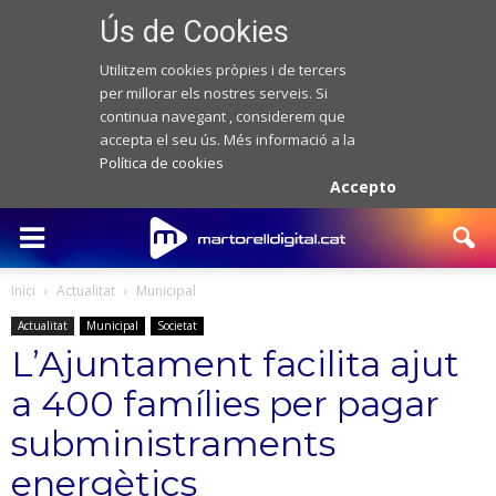
Ús de Cookies
Utilitzem cookies pròpies i de tercers
per millorar els nostres serveis. Si
continua navegant , considerem que
accepta el seu ús. Més informació a la
Política de cookies
Accepto
Inici
Actualitat
Municipal
Actualitat
Municipal
Societat
L’Ajuntament facilita ajut
a 400 famílies per pagar
subministraments
energètics